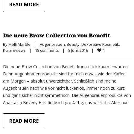
READ MORE
Die neue Brow Collection von Benefit
By 
Melli Marble
|
Augenbrauen
, 
Beauty
, 
Dekorative Kosmetik
, 
1
Kurzreviews
|
18 comments
|
8 Juni, 2016    
|
Die neue Brow Collection von Benefit konnte ich kaum erwarten.
Denn Augenbrauenprodukte sind für mich etwas wie der Kaffee
am Morgen – absolut unverzichtbar. Schließlich sind meine
Augenbrauen nach wie vor nicht lückenlos, immer noch zu kurz
und ganz sicher nicht symmetrisch. Die Augenbrauenprodukte von
Anastasia Beverly Hills finde ich großartig, das wisst ihr. Aber nun
READ MORE