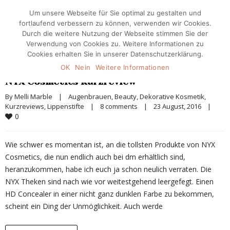
Um unsere Webseite für Sie optimal zu gestalten und
fortlaufend verbessern zu können, verwenden wir Cookies.
Durch die weitere Nutzung der Webseite stimmen Sie der
Verwendung von Cookies zu. Weitere Informationen zu
Cookies erhalten Sie in unserer Datenschutzerklärung.
OK
Nein
Weitere Informationen
NYX Cosmetics Kurzreview
By 
Melli Marble
|
Augenbrauen
, 
Beauty
, 
Dekorative Kosmetik
, 
Kurzreviews
, 
Lippenstifte
|
8 comments
|
23 August, 2016    
|
0
Wie schwer es momentan ist, an die tollsten Produkte von NYX
Cosmetics, die nun endlich auch bei dm erhältlich sind,
heranzukommen, habe ich euch ja schon neulich verraten. Die
NYX Theken sind nach wie vor weitestgehend leergefegt. Einen
HD Concealer in einer nicht ganz dunklen Farbe zu bekommen,
scheint ein Ding der Unmöglichkeit. Auch werde