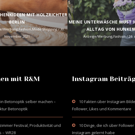
CHENKIDEEN MIT HOLZRICHTER
BERLIN
MEINE UNTERWÄSCHE MUST H
ALLTAG VON HUNKE
ge/Werbung
,
Fashion
,
Mode Shopping
/ 30.
November 2021
Anzeige/Werbung
,
Fashion
/ 26.
en mit R&M
Instagram Beiträ
in Betonoptik selber machen –
10 Fakten über Instagram Bilde
ktur Betonoptik
Follower, Likes und Kommentare
mmer Festival, Produktivität und
10 Dinge, die ich über Follower
s – WR28
Instagram gelernt habe