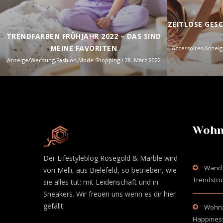
ZEITLOSE GES
TRENDFARBEN FRÜHJAHR 2022 – DAS SIND
MEINE FAVORITEN
Accessoires
,
Anzei
Anzeige/Werbung
,
Fashion
,
Mode Shopping
/ 28. März 2022
Wohn
Der Lifestyleblog Rosegold & Marble wird
Wand 
von Melli, aus Bielefeld, so betrieben, wie
Trendstru
sie alles tut: mit Leidenschaft und in
Sneakers. Wir freuen uns wenn es dir hier
gefällt.
Wohnzi
Happines