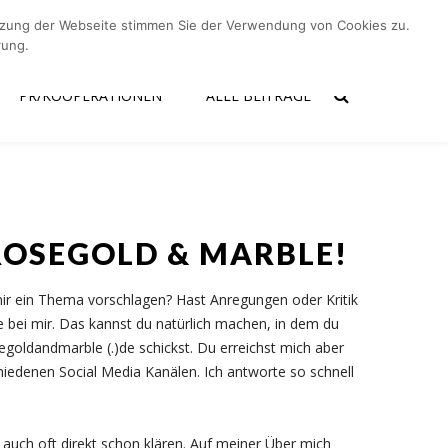
utzung der Webseite stimmen Sie der Verwendung von Cookies zu.
er mich
Kontakt
PR/Kooperationen
Alle Beiträge
rung.
PR/KOOPERATIONEN
ALLE BEITRÄGE
ROSEGOLD & MARBLE!
ir ein Thema vorschlagen? Hast Anregungen oder Kritik
 bei mir. Das kannst du natürlich machen, in dem du
egoldandmarble (.)de schickst. Du erreichst mich aber
hiedenen Social Media Kanälen. Ich antworte so schnell
auch oft direkt schon klären. Auf meiner Über mich