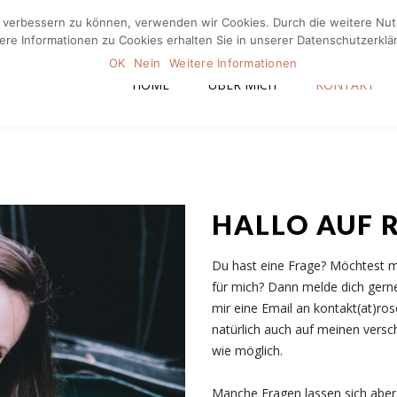
nd verbessern zu können, verwenden wir Cookies. Durch die weitere N
Home
Üb
ere Informationen zu Cookies erhalten Sie in unserer Datenschutzerklä
OK
Nein
Weitere Informationen
HOME
ÜBER MICH
KONTAKT
HALLO AUF 
Du hast eine Frage? Möchtest m
für mich? Dann melde dich gerne
mir eine Email an kontakt(at)ros
natürlich auch auf meinen versc
wie möglich.
Manche Fragen lassen sich aber 