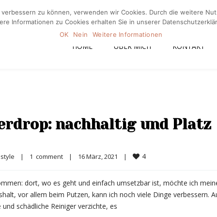
nd verbessern zu können, verwenden wir Cookies. Durch die weitere N
Home
Üb
ere Informationen zu Cookies erhalten Sie in unserer Datenschutzerklä
OK
Nein
Weitere Informationen
HOME
ÜBER MICH
KONTAKT
erdrop: nachhaltig und Platz
4
estyle
|
1  comment
|
16 März, 2021    
|
nommen: dort, wo es geht und einfach umsetzbar ist, möchte ich mein
shalt, vor allem beim Putzen, kann ich noch viele Dinge verbessern. 
und schädliche Reiniger verzichte, es