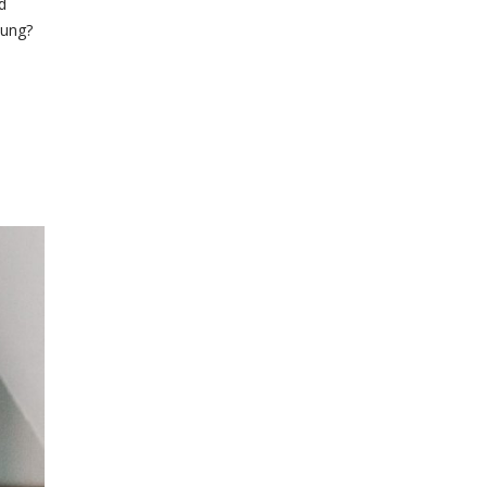
d
tung?