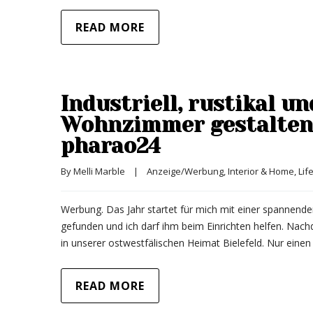
READ MORE
Industriell, rustikal u
Wohnzimmer gestalten
pharao24
By 
Melli Marble
|
Anzeige/Werbung
, 
Interior & Home
, 
Lif
Werbung. Das Jahr startet für mich mit einer spannen
gefunden und ich darf ihm beim Einrichten helfen. Nach
in unserer ostwestfälischen Heimat Bielefeld. Nur eine
READ MORE