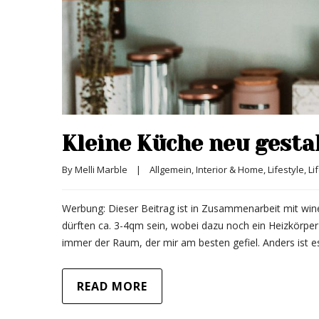
Kleine Küche neu gesta
By 
Melli Marble
|
Allgemein
, 
Interior & Home
, 
Lifestyle
, 
Li
Werbung: Dieser Beitrag ist in Zusammenarbeit mit wineo 
dürften ca. 3-4qm sein, wobei dazu noch ein Heizkörp
immer der Raum, der mir am besten gefiel. Anders ist es
READ MORE