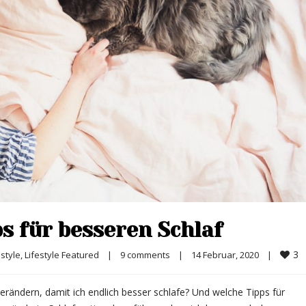
ps für besseren Schlaf
3
estyle
, 
Lifestyle Featured
|
9 comments
|
14 Februar, 2020    
|
rändern, damit ich endlich besser schlafe? Und welche Tipps für