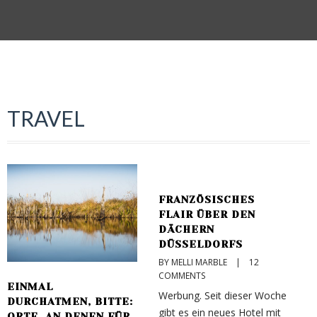
TRAVEL
FRANZÖSISCHES
FLAIR ÜBER DEN
M
DÄCHERN
Z
DÜSSELDORFS
BY MELLI MARBLE    |    
12 
B
COMMENTS
C
EINMAL
Werbung. Seit dieser Woche
A
DURCHATMEN, BITTE:
gibt es ein neues Hotel mit
R
ORTE, AN DENEN FÜR