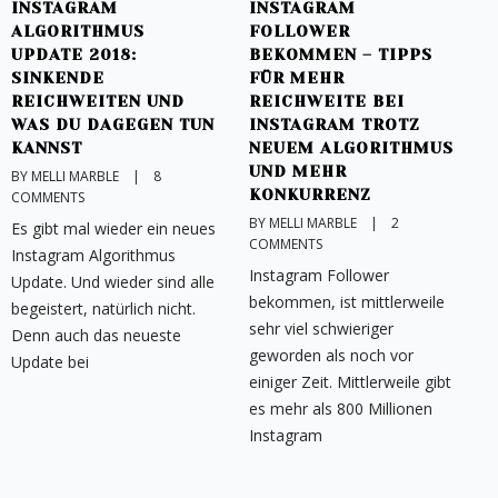
INSTAGRAM
INSTAGRAM
ALGORITHMUS
FOLLOWER
V
UPDATE 2018:
BEKOMMEN – TIPPS
T
SINKENDE
FÜR MEHR
I
REICHWEITEN UND
REICHWEITE BEI
B
WAS DU DAGEGEN TUN
INSTAGRAM TROTZ
C
KANNST
NEUEM ALGORITHMUS
I
UND MEHR
BY MELLI MARBLE    |    
8 
v
KONKURRENZ
COMMENTS
n
BY MELLI MARBLE    |    
2 
Es gibt mal wieder ein neues
d
COMMENTS
Instagram Algorithmus
M
Instagram Follower
Update. Und wieder sind alle
N
bekommen, ist mittlerweile
begeistert, natürlich nicht.
n
sehr viel schwieriger
Denn auch das neueste
geworden als noch vor
Update bei
einiger Zeit. Mittlerweile gibt
es mehr als 800 Millionen
Instagram