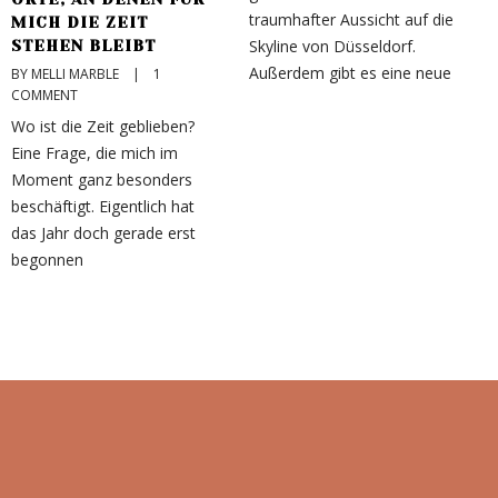
traumhafter Aussicht auf die
M
MICH DIE ZEIT
Skyline von Düsseldorf.
e
STEHEN BLEIBT
Außerdem gibt es eine neue
r
BY MELLI MARBLE    |    
1  
COMMENT
r
S
Wo ist die Zeit geblieben?
Eine Frage, die mich im
Moment ganz besonders
beschäftigt. Eigentlich hat
das Jahr doch gerade erst
begonnen