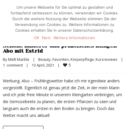
Um unsere Webseite für Sie optimal zu gestalten und
fortlaufend verbessern zu können, verwenden wir Cookies.
Durch die weitere Nutzung der Webseite stimmen Sie der
Verwendung von Cookies zu. Weitere Informationen zu
Cookies erhalten Sie in unserer Datenschutzerklärung.
OK
Nein
Weitere Informationen
Schöne Rasierer und praktisches Klingen-
Abo mit Estrid
By 
Melli Marble
|
Beauty
, 
Favoriten
, 
Körperpflege
, 
Kurzreviews
|
5
1  comment
|
13 April, 2021    
|
Werbung. Also – Frühlingswetter habe ich mir irgendwie anders
vorgestellt. Eigentlich ist genau jetzt die Zeit, in der mein Mann
und ich jede freie Minute in unserem Kleingarten verbringen, um
die Gemüsebeete zu planen, die ersten Pflanzen zu säen und
langsam auch die ersten in den Boden zu bringen. Doch das
Wetter macht uns aktuell