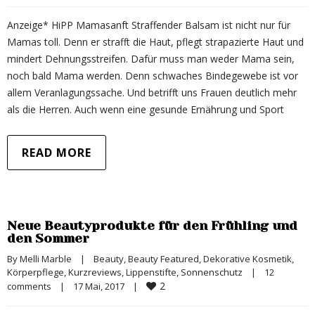
Anzeige* HiPP Mamasanft Straffender Balsam ist nicht nur für
Mamas toll. Denn er strafft die Haut, pflegt strapazierte Haut und
mindert Dehnungsstreifen. Dafür muss man weder Mama sein,
noch bald Mama werden. Denn schwaches Bindegewebe ist vor
allem Veranlagungssache. Und betrifft uns Frauen deutlich mehr
als die Herren. Auch wenn eine gesunde Ernährung und Sport
READ MORE
Neue Beautyprodukte für den Frühling und
den Sommer
By 
Melli Marble
|
Beauty
, 
Beauty Featured
, 
Dekorative Kosmetik
, 
Körperpflege
, 
Kurzreviews
, 
Lippenstifte
, 
Sonnenschutz
|
12 
2
comments
|
17 Mai, 2017    
|