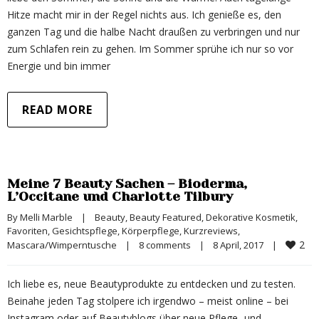
Hitze macht mir in der Regel nichts aus. Ich genieße es, den
ganzen Tag und die halbe Nacht draußen zu verbringen und nur
zum Schlafen rein zu gehen. Im Sommer sprühe ich nur so vor
Energie und bin immer
READ MORE
Meine 7 Beauty Sachen – Bioderma,
L’Occitane und Charlotte Tilbury
By 
Melli Marble
|
Beauty
, 
Beauty Featured
, 
Dekorative Kosmetik
, 
Favoriten
, 
Gesichtspflege
, 
Körperpflege
, 
Kurzreviews
, 
2
Mascara/Wimperntusche
|
8 comments
|
8 April, 2017    
|
Ich liebe es, neue Beautyprodukte zu entdecken und zu testen.
Beinahe jeden Tag stolpere ich irgendwo – meist online – bei
Instagram oder auf Beautyblogs über neue Pflege- und