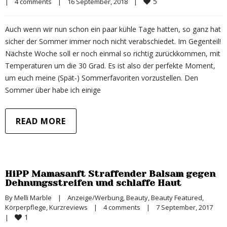
5
|
4 comments
|
16 September, 2018    
|
Auch wenn wir nun schon ein paar kühle Tage hatten, so ganz hat
sicher der Sommer immer noch nicht verabschiedet. Im Gegenteil!
Nächste Woche soll er noch einmal so richtig zurückkommen, mit
Temperaturen um die 30 Grad. Es ist also der perfekte Moment,
um euch meine (Spät-) Sommerfavoriten vorzustellen. Den
Sommer über habe ich einige
READ MORE
HiPP Mamasanft Straffender Balsam gegen
Dehnungsstreifen und schlaffe Haut
By 
Melli Marble
|
Anzeige/Werbung
, 
Beauty
, 
Beauty Featured
, 
Körperpflege
, 
Kurzreviews
|
4 comments
|
7 September, 2017    
1
|