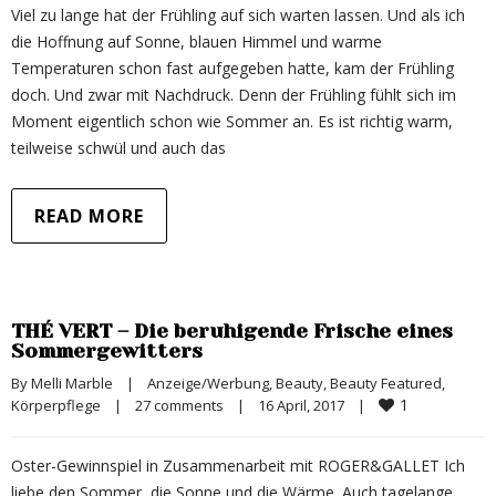
Viel zu lange hat der Frühling auf sich warten lassen. Und als ich
die Hoffnung auf Sonne, blauen Himmel und warme
Temperaturen schon fast aufgegeben hatte, kam der Frühling
doch. Und zwar mit Nachdruck. Denn der Frühling fühlt sich im
Moment eigentlich schon wie Sommer an. Es ist richtig warm,
teilweise schwül und auch das
READ MORE
THÉ VERT – Die beruhigende Frische eines
Sommergewitters
By 
Melli Marble
|
Anzeige/Werbung
, 
Beauty
, 
Beauty Featured
, 
1
Körperpflege
|
27 comments
|
16 April, 2017    
|
Oster-Gewinnspiel in Zusammenarbeit mit ROGER&GALLET Ich
liebe den Sommer, die Sonne und die Wärme. Auch tagelange