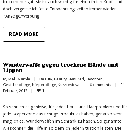
tut nicht nur gut, sie ist auch wichtig für einen freien Kopf. Und
doch vergesse ich feste Entspannungszeiten immer wieder.
*Anzeige/Werbung
READ MORE
Wunderwaffe gegen trockene Hände und
Lippen
By 
Melli Marble
|
Beauty
, 
Beauty Featured
, 
Favoriten
, 
Gesichtspflege
, 
Körperpflege
, 
Kurzreviews
|
6 comments
|
21 
1
Februar, 2017    
|
So sehr ich es genieße, für jedes Haut- und Haarproblem und für
jede Körperzone das richtige Produkt zu haben, genauso sehr
mag ich es, Wunderwaffen im Schrank zu haben. So genannte
Alleskönner, die Hilfe in so ziemlich jeder Situation leisten. Die