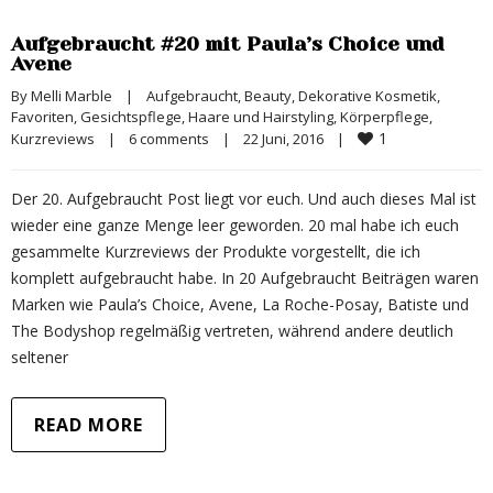
Aufgebraucht #20 mit Paula’s Choice und
Avene
By 
Melli Marble
|
Aufgebraucht
, 
Beauty
, 
Dekorative Kosmetik
, 
Favoriten
, 
Gesichtspflege
, 
Haare und Hairstyling
, 
Körperpflege
, 
1
Kurzreviews
|
6 comments
|
22 Juni, 2016    
|
Der 20. Aufgebraucht Post liegt vor euch. Und auch dieses Mal ist
wieder eine ganze Menge leer geworden. 20 mal habe ich euch
gesammelte Kurzreviews der Produkte vorgestellt, die ich
komplett aufgebraucht habe. In 20 Aufgebraucht Beiträgen waren
Marken wie Paula’s Choice, Avene, La Roche-Posay, Batiste und
The Bodyshop regelmäßig vertreten, während andere deutlich
seltener
READ MORE