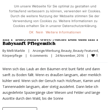
Um unsere Webseite für Sie optimal zu gestalten und
fortlaufend verbessern zu können, verwenden wir Cookies.
Durch die weitere Nutzung der Webseite stimmen Sie der
Verwendung von Cookies zu. Weitere Informationen zu
Cookies erhalten Sie in unserer Datenschutzerklärung.
OK
Nein
Weitere Informationen
HiPP Babysanft Gute Nacht Bad und HiPP
Babysanft Pflegemilch
By 
Melli Marble
|
Anzeige/Werbung
, 
Beauty
, 
Beauty Featured
, 
1
Körperpflege
|
6 comments
|
24 November, 2016    
|
Wenn sich das Laub an den Bäumen erst bunt färbt und dann
sanft zu Boden fällt. Wenn es draußen langsam, aber merklich
kühler wird. Wenn sich der Geruch nach Holzfeuer, Kamin und
Tannennadeln langsam, aber stetig ausdehnt. Dann liebe ich
ausgedehnte Spaziergänge über Wiesen und Felder und lange
Ausritte durch den Wald, bis die Sonne