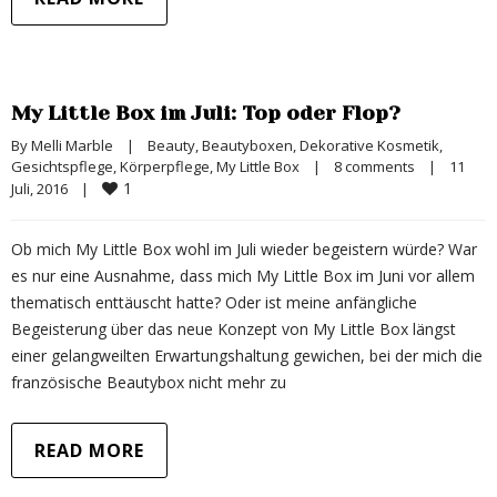
My Little Box im Juli: Top oder Flop?
By 
Melli Marble
|
Beauty
, 
Beautyboxen
, 
Dekorative Kosmetik
, 
Gesichtspflege
, 
Körperpflege
, 
My Little Box
|
8 comments
|
11 
1
Juli, 2016    
|
Ob mich My Little Box wohl im Juli wieder begeistern würde? War
es nur eine Ausnahme, dass mich My Little Box im Juni vor allem
thematisch enttäuscht hatte? Oder ist meine anfängliche
Begeisterung über das neue Konzept von My Little Box längst
einer gelangweilten Erwartungshaltung gewichen, bei der mich die
französische Beautybox nicht mehr zu
READ MORE