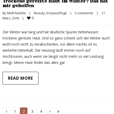
Trockene gereizte Haut im Winter? Das hat
mir geholfen
By 
Melli Marble
|
Beauty
, 
Körperpflege
|
5 comments
|
17 
0
März, 2016    
|
Der Winter war lang und hat deutliche Spuren hinterlassen:
trockene gereizte Haut. Und so ganz scheint sich der Winter auch
wohl noch nicht zu verabschieden, vor allem nachts ist es
weiterhin bitterkalt. Die Heizung läuft immer noch auf
Hochtouren, auch wenn sie längst nicht mehr so viel Leistung
bringt. Meine Haut findet das alles gar
READ MORE
1
2
3
4