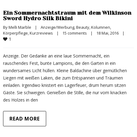
Ein Sommernachtstraum mit dem Wilkinson
Sword Hydro Silk Bikini
By 
Melli Marble
|
Anzeige/Werbung
, 
Beauty
, 
Kolumnen
, 
Körperpflege
, 
Kurzreviews
|
15 comments
|
18 Mai, 2016    
|
1
Anzeige. Der Gedanke an eine laue Sommernacht, ein
rauschendes Fest, bunte Lampions, die den Garten in ein
wundersames Licht hüllen. Kleine Baldachine über gemütlichen
Liegen mit weißen Laken, die zum Entspannen und Träumen
einladen. Irgendwo knistert ein Lagerfeuer, drum herum sitzen
Gäste. Sie schweigen. Genießen die Stille, die nur vom knacken
des Holzes in den
READ MORE