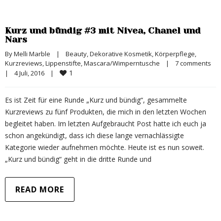
Kurz und bündig #3 mit Nivea, Chanel und
Nars
By 
Melli Marble
|
Beauty
, 
Dekorative Kosmetik
, 
Körperpflege
, 
Kurzreviews
, 
Lippenstifte
, 
Mascara/Wimperntusche
|
7 comments
1
|
4 Juli, 2016    
|
Es ist Zeit für eine Runde „Kurz und bündig“, gesammelte
Kurzreviews zu fünf Produkten, die mich in den letzten Wochen
begleitet haben. Im letzten Aufgebraucht Post hatte ich euch ja
schon angekündigt, dass ich diese lange vernachlässigte
Kategorie wieder aufnehmen möchte. Heute ist es nun soweit.
„Kurz und bündig“ geht in die dritte Runde und
READ MORE