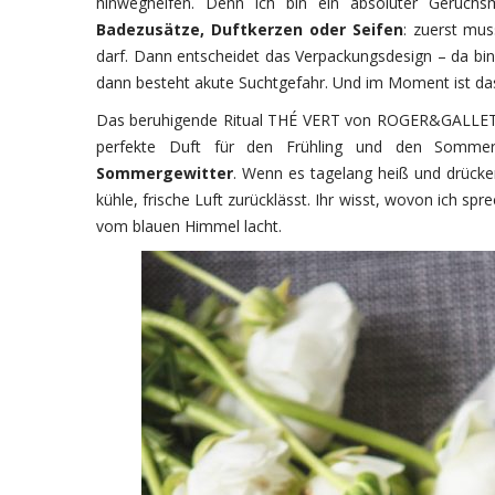
hinweghelfen. Denn ich bin ein absoluter Geru
Badezusätze, Duftkerzen oder Seifen
: zuerst mus
darf. Dann entscheidet das Verpackungsdesign – da bi
dann besteht akute Suchtgefahr. Und im Moment ist d
Das beruhigende Ritual THÉ VERT von ROGER&GALLET duft
perfekte Duft für den Frühling und den Somme
Sommergewitter
. Wenn es tagelang heiß und drücken
kühle, frische Luft zurücklässt. Ihr wisst, wovon ich sp
vom blauen Himmel lacht.