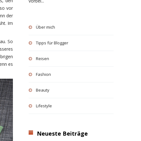
s, den
vorbei...
so vor
enn der
üht. Im
Über mich
rau. So
Tipps für Blogger
sseres
brigen
Reisen
wenn es
Fashion
Beauty
Lifestyle
Neueste Beiträge