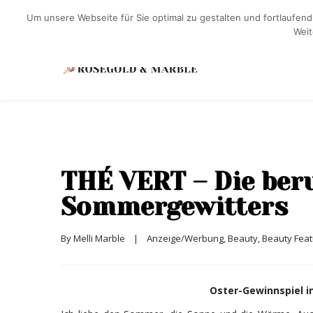
Um unsere Webseite für Sie optimal zu gestalten und fortlaufe
Weit
THÉ VERT – Die ber
Sommergewitters
By 
Melli Marble
|
Anzeige/Werbung
, 
Beauty
, 
Beauty Fea
Oster-Gewinnspiel 