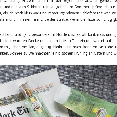
 tagelange Hitze macht mir in der Regel nichts aus. Ich genieße e
en und nur zum Schlafen rein zu gehen. Im Sommer sprühe ich nur 
, als ich noch klein war und immer irgendwann Schlafenszeit war, w
istern und Flimmern am Ende der Straße, wenn die Hitze so richtig gl
chland, und ganz besonders im Norden, ist es oft kühl, nass und g
mit einer warmen Decke und einem heißen Tee ein und wartet auf be
mt, aber nie lange genug bleibt. Für mich könnten sich die ü
nken. Schnee zu Weihnachten, ein bisschen Frühling an Ostern und 