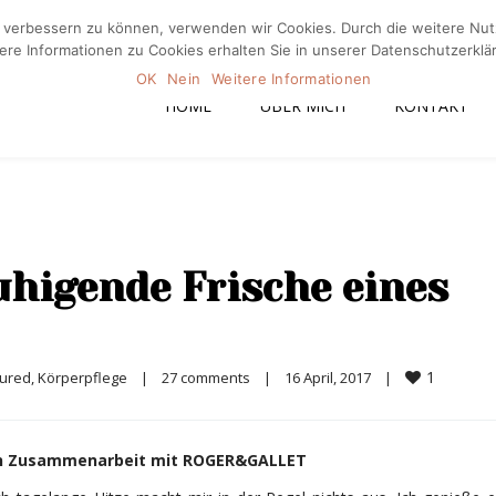
nd verbessern zu können, verwenden wir Cookies. Durch die weitere N
Home
Üb
ere Informationen zu Cookies erhalten Sie in unserer Datenschutzerklä
OK
Nein
Weitere Informationen
HOME
ÜBER MICH
KONTAKT
uhigende Frische eines
1
tured
, 
Körperpflege
|
27 comments
|
16 April, 2017    
|
in Zusammenarbeit mit ROGER&GALLET