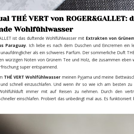
tual THÉ VERT von ROGER&GALLET: d
nde Wohlfühlwasser
LLET ist das duftende Wohlfühlwasser mit
Extrakten von Grüne
aus Paraguay
. Ich liebe es nach dem Duschen und Eincremen ein le
d unaufdringlicher als ein schweres Parfüm. Der sommerliche Duft T
it den würzigen Noten von Grünem Tee und Holz, die zusammen eben w
rfrischung super entspannend.
em
THÉ VERT Wohlfühlwasser
meinen Pyjama und meine Bettwäsch
nd schnell einzuschlafen. Und wenn ihr so wie ich am besten zu
Wohlfühlduft immer mit auf Reisen zu nehmen. Durch den vertr
hneller einschlafen. Probiert das unbedingt mal aus. Es funktioniert 