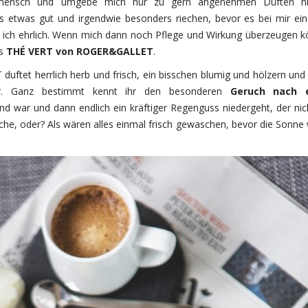
chsmensch und umgebe mich nur zu gern angenehmen Düften h
s etwas gut und irgendwie besonders riechen, bevor es bei mir ein
n ich ehrlich. Wenn mich dann noch Pflege und Wirkung überzeugen k
as
THÉ VERT von ROGER&GALLET
.
et herrlich herb und frisch, ein bisschen blumig und hölzern und 
r. Ganz bestimmt kennt ihr den besonderen
Geruch nach 
d war und dann endlich ein kräftiger Regenguss niedergeht, der nic
reche, oder? Als wären alles einmal frisch gewaschen, bevor die Sonne