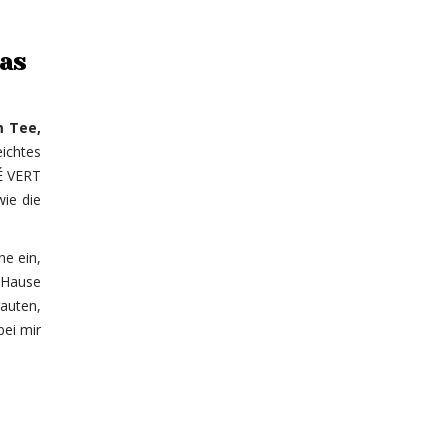
as
m Tee,
ichtes
HÉ VERT
ie die
e ein,
 Hause
auten,
bei mir