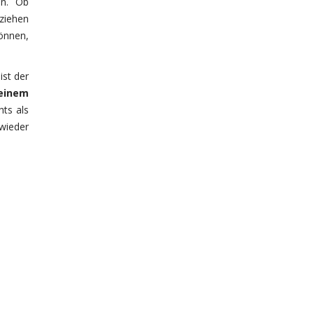
in. Ob
ziehen
önnen,
ist der
einem
hts als
 wieder