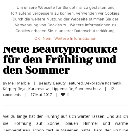
Um unsere Webseite für Sie optimal zu gestalten und
fortlaufend verbessern zu können, verwenden wir Cookies.
Durch die weitere Nutzung der Webseite stimmen Sie der
Verwendung von Cookies zu. Weitere Informationen zu
Cookies erhalten Sie in unserer Datenschutzerklärung.
OK
Nein
Weitere Informationen
Neue Beautyprodukte
für den Frühling und
den Sommer
By 
Melli Marble
|
Beauty
, 
Beauty Featured
, 
Dekorative Kosmetik
, 
Körperpflege
, 
Kurzreviews
, 
Lippenstifte
, 
Sonnenschutz
|
12 
2
comments
|
17 Mai, 2017    
|
Viel zu lange hat der Frühling auf sich warten lassen. Und als ich
die Hoffnung auf Sonne, blauen Himmel und warme
Temperaturen schon fast aufgegeben hatte, kam der Frühling