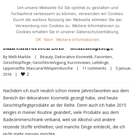
Um unsere Webseite für Sie optimal zu gestalten und
fortlaufend verbessern zu können, verwenden wir Cookies.
Durch die weitere Nutzung der Webseite stimmen Sie der
Verwendung von Cookies zu. Weitere Informationen zu
Cookies erhalten Sie in unserer Datenschutzerklärung.
OK
Nein
Weitere Informationen
Jahresfavoriten 2015 – Gesichtspflege
By 
Melli Marble
|
Beauty
, 
Dekorative Kosmetik
, 
Favoriten
, 
Gesichtspflege
, 
Gesichtsreinigung
, 
Kurzreviews
, 
Lieblinge
, 
Lippenstifte
, 
Mascara/Wimperntusche
|
11 comments
|
5 Januar, 
2
2016    
|
Nachdem ich euch neulich schon meine Jahresfavoriten aus dem
Bereich der dekorativen Kosmetik gezeigt habe, sind heute
Gesichtspflegeprodukte an der Reihe. Denn auch ich habe 2015
einiges in meiner Routine geändert, viele Produkte aus dem
Badezimmerschrank verband, weil sie Alkohol und andere
reizende Stoffe enthielten, und manche Dinge entdeckt, die ich
nicht mehr missen möchte.