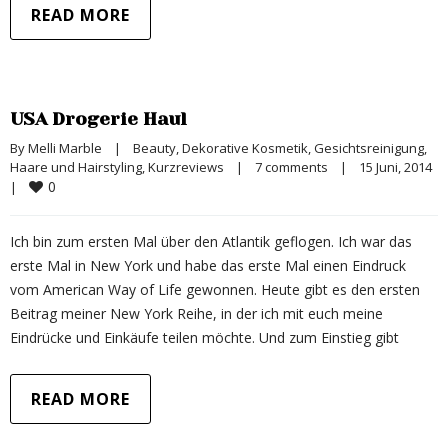
READ MORE
USA Drogerie Haul
By 
Melli Marble
|
Beauty
, 
Dekorative Kosmetik
, 
Gesichtsreinigung
, 
Haare und Hairstyling
, 
Kurzreviews
|
7 comments
|
15 Juni, 2014    
0
|
Ich bin zum ersten Mal über den Atlantik geflogen. Ich war das
erste Mal in New York und habe das erste Mal einen Eindruck
vom American Way of Life gewonnen. Heute gibt es den ersten
Beitrag meiner New York Reihe, in der ich mit euch meine
Eindrücke und Einkäufe teilen möchte. Und zum Einstieg gibt
READ MORE