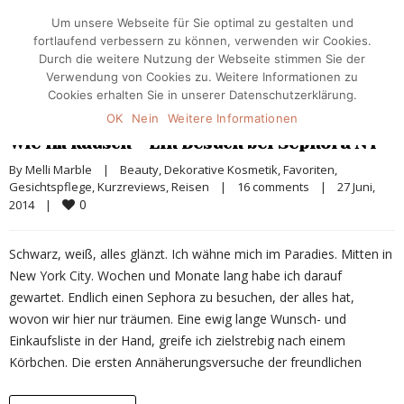
Um unsere Webseite für Sie optimal zu gestalten und
fortlaufend verbessern zu können, verwenden wir Cookies.
Durch die weitere Nutzung der Webseite stimmen Sie der
Verwendung von Cookies zu. Weitere Informationen zu
Cookies erhalten Sie in unserer Datenschutzerklärung.
OK
Nein
Weitere Informationen
Wie im Rausch – Ein Besuch bei Sephora NY
By 
Melli Marble
|
Beauty
, 
Dekorative Kosmetik
, 
Favoriten
, 
Gesichtspflege
, 
Kurzreviews
, 
Reisen
|
16 comments
|
27 Juni, 
0
2014    
|
Schwarz, weiß, alles glänzt. Ich wähne mich im Paradies. Mitten in
New York City. Wochen und Monate lang habe ich darauf
gewartet. Endlich einen Sephora zu besuchen, der alles hat,
wovon wir hier nur träumen. Eine ewig lange Wunsch- und
Einkaufsliste in der Hand, greife ich zielstrebig nach einem
Körbchen. Die ersten Annäherungsversuche der freundlichen