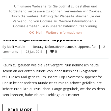
Um unsere Webseite für Sie optimal zu gestalten und
fortlaufend verbessern zu können, verwenden wir Cookies.
Durch die weitere Nutzung der Webseite stimmen Sie der
Verwendung von Cookies zu. Weitere Informationen zu
Cookies erhalten Sie in unserer Datenschutzerklärung.
OK
Nein
Weitere Informationen
Meine Top3 Sommer-Lippenstifte
By 
Melli Marble
|
Beauty
, 
Dekorative Kosmetik
, 
Lippenstifte
|
2 
0
comments
|
28 Juli, 2013    
|
Kaum zu glauben wie die Zeit vergeht. Nun nehme ich heute
schon an der dritten Runde von ineedsunshines Blogparade
teil. Dieses Mal geht es um unsere Top3 Sommer-Lippenstifte
und in keiner anderen Runde ist es mir so schwer gefallen, drei
liebste Produkte auszusuchen. Lange gegrübelt, welche es denn
sein könnten, habe ich drei Lieblinge aus meiner
READ MORE