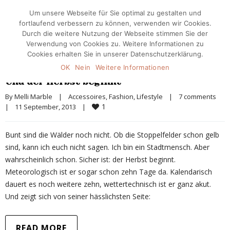
Um unsere Webseite für Sie optimal zu gestalten und
fortlaufend verbessern zu können, verwenden wir Cookies.
Durch die weitere Nutzung der Webseite stimmen Sie der
Verwendung von Cookies zu. Weitere Informationen zu
Cookies erhalten Sie in unserer Datenschutzerklärung.
OK
Nein
Weitere Informationen
Und der Herbst beginnt
By 
Melli Marble
|
Accessoires
, 
Fashion
, 
Lifestyle
|
7 comments
1
|
11 September, 2013    
|
Bunt sind die Wälder noch nicht. Ob die Stoppelfelder schon gelb
sind, kann ich euch nicht sagen. Ich bin ein Stadtmensch. Aber
wahrscheinlich schon. Sicher ist: der Herbst beginnt.
Meteorologisch ist er sogar schon zehn Tage da. Kalendarisch
dauert es noch weitere zehn, wettertechnisch ist er ganz akut.
Und zeigt sich von seiner hässlichsten Seite:
READ MORE