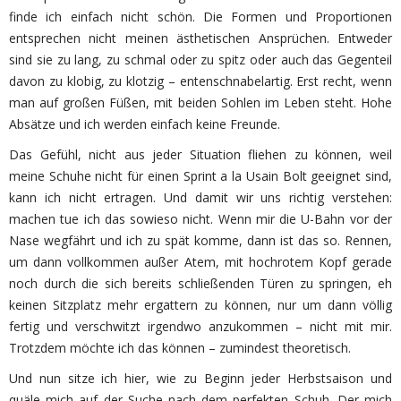
finde ich einfach nicht schön. Die Formen und Proportionen
entsprechen nicht meinen ästhetischen Ansprüchen. Entweder
sind sie zu lang, zu schmal oder zu spitz oder auch das Gegenteil
davon zu klobig, zu klotzig – entenschnabelartig. Erst recht, wenn
man auf großen Füßen, mit beiden Sohlen im Leben steht. Hohe
Absätze und ich werden einfach keine Freunde.
Das Gefühl, nicht aus jeder Situation fliehen zu können, weil
meine Schuhe nicht für einen Sprint a la Usain Bolt geeignet sind,
kann ich nicht ertragen. Und damit wir uns richtig verstehen:
machen tue ich das sowieso nicht. Wenn mir die U-Bahn vor der
Nase wegfährt und ich zu spät komme, dann ist das so. Rennen,
um dann vollkommen außer Atem, mit hochrotem Kopf gerade
noch durch die sich bereits schließenden Türen zu springen, eh
keinen Sitzplatz mehr ergattern zu können, nur um dann völlig
fertig und verschwitzt irgendwo anzukommen – nicht mit mir.
Trotzdem möchte ich das können – zumindest theoretisch.
Und nun sitze ich hier, wie zu Beginn jeder Herbstsaison und
quäle mich auf der Suche nach dem perfekten Schuh. Der mich