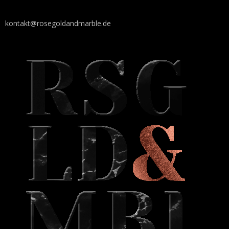
kontakt@rosegoldandmarble.de