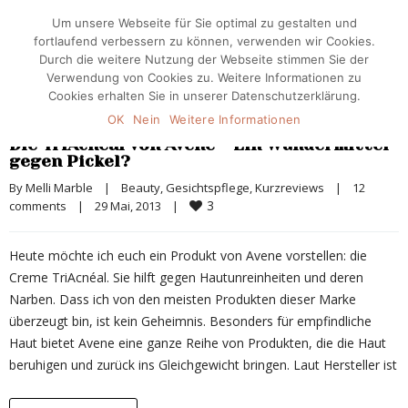
Um unsere Webseite für Sie optimal zu gestalten und
fortlaufend verbessern zu können, verwenden wir Cookies.
Durch die weitere Nutzung der Webseite stimmen Sie der
Verwendung von Cookies zu. Weitere Informationen zu
Cookies erhalten Sie in unserer Datenschutzerklärung.
OK
Nein
Weitere Informationen
Die TriAcnéal von Avene – Ein Wundermittel
gegen Pickel?
By 
Melli Marble
|
Beauty
, 
Gesichtspflege
, 
Kurzreviews
|
12 
3
comments
|
29 Mai, 2013    
|
Heute möchte ich euch ein Produkt von Avene vorstellen: die
Creme TriAcnéal. Sie hilft gegen Hautunreinheiten und deren
Narben. Dass ich von den meisten Produkten dieser Marke
überzeugt bin, ist kein Geheimnis. Besonders für empfindliche
Haut bietet Avene eine ganze Reihe von Produkten, die die Haut
beruhigen und zurück ins Gleichgewicht bringen. Laut Hersteller ist