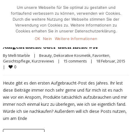
Um unsere Webseite für Sie optimal zu gestalten und
fortlaufend verbessern zu können, verwenden wir Cookies.
Durch die weitere Nutzung der Webseite stimmen Sie der
Verwendung von Cookies zu. Weitere Informationen zu
Cookies erhalten Sie in unserer Datenschutzerklärung.
OK
Nein
Weitere Informationen
Aufgebraucht oder auch nicht #14
By 
Melli Marble
|
Beauty
, 
Dekorative Kosmetik
, 
Favoriten
, 
Gesichtspflege
, 
Kurzreviews
|
15 comments
|
18 Februar, 2015    
0
|
Heute gibt es den ersten Aufgebraucht-Post des Jahres. Ihr lest
diese Beiträge immer noch sehr gerne und für mich ist es nach
wie vor ein Ansporn, Produkte tatsächlich aufzubrauchen und mir
immer noch einmal kurz zu überlegen, wie ich sie eigentlich fand.
Würde ich sie nachkaufen? Außerdem will ich diese Posts nutzen,
um am Ende