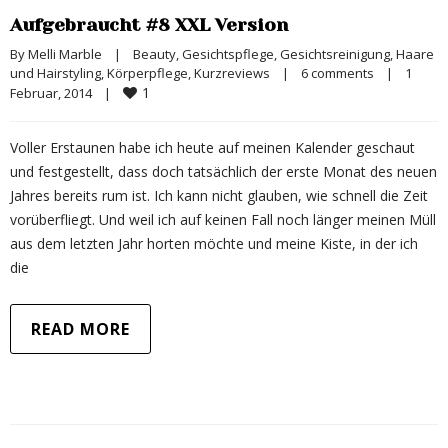
Aufgebraucht #8 XXL Version
By 
Melli Marble
|
Beauty
, 
Gesichtspflege
, 
Gesichtsreinigung
, 
Haare 
und Hairstyling
, 
Körperpflege
, 
Kurzreviews
|
6 comments
|
1 
1
Februar, 2014    
|
Voller Erstaunen habe ich heute auf meinen Kalender geschaut
und festgestellt, dass doch tatsächlich der erste Monat des neuen
Jahres bereits rum ist. Ich kann nicht glauben, wie schnell die Zeit
vorüberfliegt. Und weil ich auf keinen Fall noch länger meinen Müll
aus dem letzten Jahr horten möchte und meine Kiste, in der ich
die
READ MORE