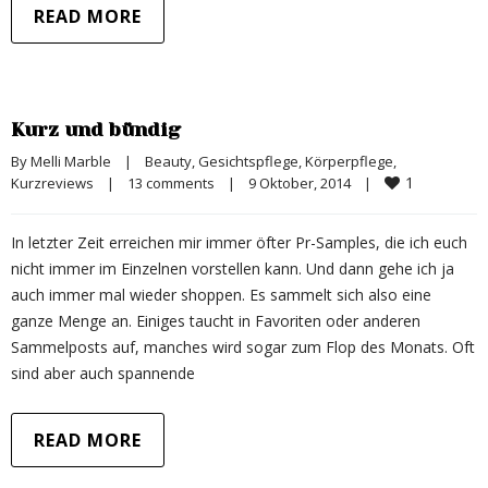
READ MORE
Kurz und bündig
By 
Melli Marble
|
Beauty
, 
Gesichtspflege
, 
Körperpflege
, 
1
Kurzreviews
|
13 comments
|
9 Oktober, 2014    
|
In letzter Zeit erreichen mir immer öfter Pr-Samples, die ich euch
nicht immer im Einzelnen vorstellen kann. Und dann gehe ich ja
auch immer mal wieder shoppen. Es sammelt sich also eine
ganze Menge an. Einiges taucht in Favoriten oder anderen
Sammelposts auf, manches wird sogar zum Flop des Monats. Oft
sind aber auch spannende
READ MORE