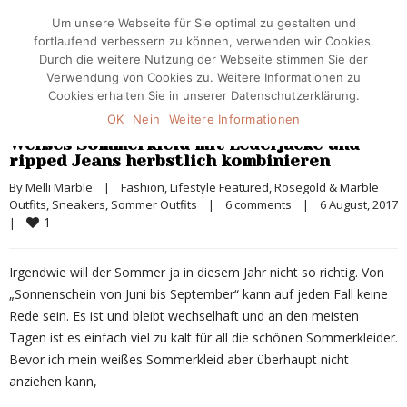
Um unsere Webseite für Sie optimal zu gestalten und
fortlaufend verbessern zu können, verwenden wir Cookies.
Durch die weitere Nutzung der Webseite stimmen Sie der
Verwendung von Cookies zu. Weitere Informationen zu
Cookies erhalten Sie in unserer Datenschutzerklärung.
OK
Nein
Weitere Informationen
Weißes Sommerkleid mit Lederjacke und
ripped Jeans herbstlich kombinieren
By 
Melli Marble
|
Fashion
, 
Lifestyle Featured
, 
Rosegold & Marble 
Outfits
, 
Sneakers
, 
Sommer Outfits
|
6 comments
|
6 August, 2017 
1
|
Irgendwie will der Sommer ja in diesem Jahr nicht so richtig. Von
„Sonnenschein von Juni bis September“ kann auf jeden Fall keine
Rede sein. Es ist und bleibt wechselhaft und an den meisten
Tagen ist es einfach viel zu kalt für all die schönen Sommerkleider.
Bevor ich mein weißes Sommerkleid aber überhaupt nicht
anziehen kann,