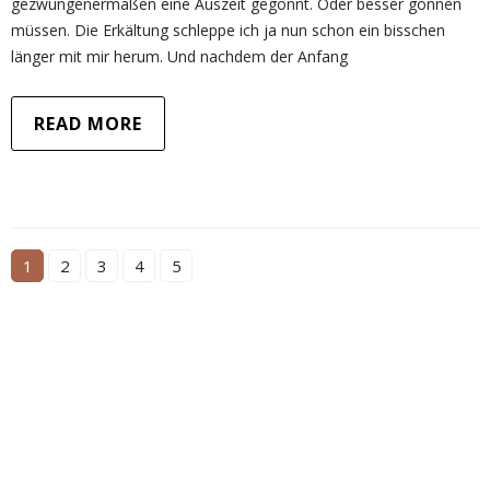
gezwungenermaßen eine Auszeit gegönnt. Oder besser gönnen
müssen. Die Erkältung schleppe ich ja nun schon ein bisschen
länger mit mir herum. Und nachdem der Anfang
READ MORE
1
2
3
4
5