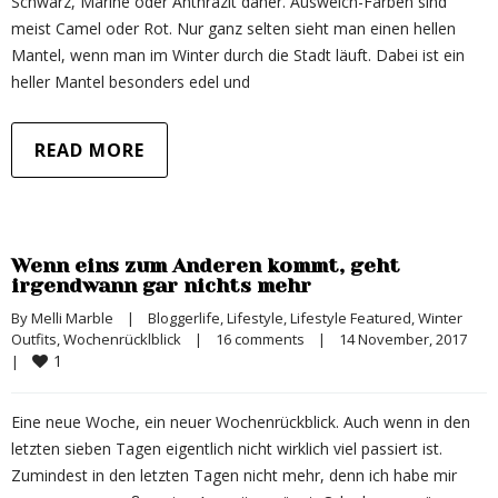
Schwarz, Marine oder Anthrazit daher. Ausweich-Farben sind
meist Camel oder Rot. Nur ganz selten sieht man einen hellen
Mantel, wenn man im Winter durch die Stadt läuft. Dabei ist ein
heller Mantel besonders edel und
READ MORE
Wenn eins zum Anderen kommt, geht
irgendwann gar nichts mehr
By 
Melli Marble
|
Bloggerlife
, 
Lifestyle
, 
Lifestyle Featured
, 
Winter 
Outfits
, 
Wochenrücklblick
|
16 comments
|
14 November, 2017    
1
|
Eine neue Woche, ein neuer Wochenrückblick. Auch wenn in den
letzten sieben Tagen eigentlich nicht wirklich viel passiert ist.
Zumindest in den letzten Tagen nicht mehr, denn ich habe mir