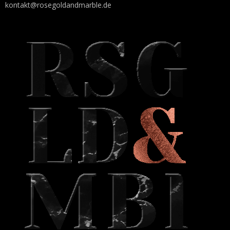
kontakt@rosegoldandmarble.de