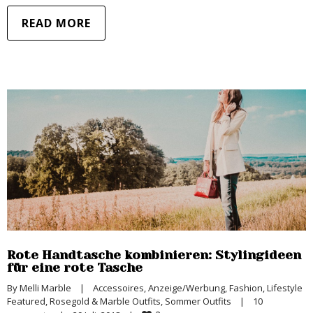
READ MORE
Rote Handtasche kombinieren: Stylingideen
für eine rote Tasche
By 
Melli Marble
|
Accessoires
, 
Anzeige/Werbung
, 
Fashion
, 
Lifestyle 
Featured
, 
Rosegold & Marble Outfits
, 
Sommer Outfits
|
10 