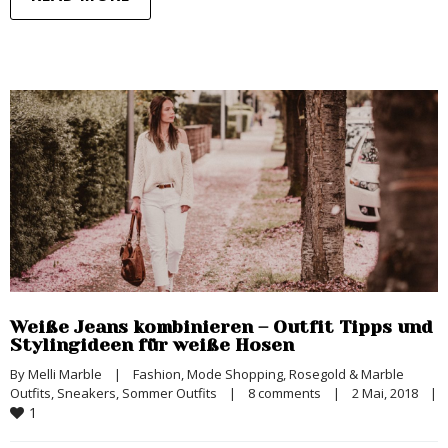
Weiße Jeans kombinieren – Outfit Tipps und
Stylingideen für weiße Hosen
By 
Melli Marble
|
Fashion
, 
Mode Shopping
, 
Rosegold & Marble 
Outfits
, 
Sneakers
, 
Sommer Outfits
|
8 comments
|
2 Mai, 2018    
|
1