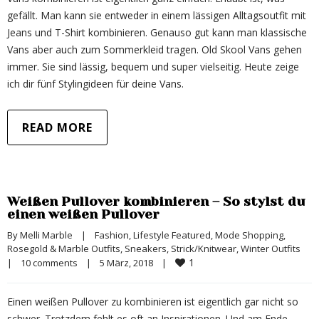
gefällt. Man kann sie entweder in einem lässigen Alltagsoutfit mit
Jeans und T-Shirt kombinieren. Genauso gut kann man klassische
Vans aber auch zum Sommerkleid tragen. Old Skool Vans gehen
immer. Sie sind lässig, bequem und super vielseitig. Heute zeige
ich dir fünf Stylingideen für deine Vans.
READ MORE
Weißen Pullover kombinieren – So stylst du
einen weißen Pullover
By 
Melli Marble
|
Fashion
, 
Lifestyle Featured
, 
Mode Shopping
, 
Rosegold & Marble Outfits
, 
Sneakers
, 
Strick/Knitwear
, 
Winter Outfits
1
|
10 comments
|
5 März, 2018    
|
Einen weißen Pullover zu kombinieren ist eigentlich gar nicht so
schwer. Trotzdem fehlt es oft an Inspirationen. Und am Ende