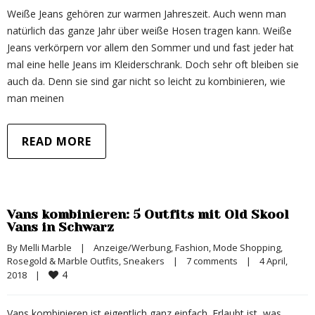
Weiße Jeans gehören zur warmen Jahreszeit. Auch wenn man
natürlich das ganze Jahr über weiße Hosen tragen kann. Weiße
Jeans verkörpern vor allem den Sommer und und fast jeder hat
mal eine helle Jeans im Kleiderschrank. Doch sehr oft bleiben sie
auch da. Denn sie sind gar nicht so leicht zu kombinieren, wie
man meinen
READ MORE
Vans kombinieren: 5 Outfits mit Old Skool
Vans in Schwarz
By 
Melli Marble
|
Anzeige/Werbung
, 
Fashion
, 
Mode Shopping
, 
Rosegold & Marble Outfits
, 
Sneakers
|
7 comments
|
4 April, 
4
2018    
|
Vans kombinieren ist eigentlich ganz einfach. Erlaubt ist, was