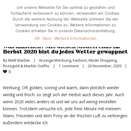
Um unsere Webseite für Sie optimal zu gestalten und
fortlaufend verbessern zu können, verwenden wir Cookies.
Durch die weitere Nutzung der Webseite stimmen Sie der
Verwendung von Cookies zu. Weitere Informationen zu
Cookies erhalten Sie in unserer Datenschutzerklärung.
OK
Nein
Weitere Informationen
Was anziehen? Mit diesen Modetrends im
Herbst 2020 bist du jedes Wetter gewappnet
By 
Melli Marble
|
Anzeige/Werbung
, 
Fashion
, 
Mode Shopping
, 
Rosegold & Marble Outfits
|
1  comment
|
26 November, 2020    
|
0
Werbung. Oft golden, sonnig und warm, dann plötzlich wieder
windig und frisch: so zeigt sich der Herbst auch dieses Jahr. Auch
wenn 2020 vieles anders ist und wir uns auf wenig einstellen
können. Trotzdem versuche ich, jede freie Minute mit meinem
Mann, Freunden und dem Pony an der frischen Luft zu verbringen.
Außerdem entdecke ich