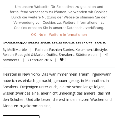
Um unsere Webseite für Sie optimal zu gestalten und
fortlaufend verbessern zu können, verwenden wir Cookies.
Durch die weitere Nutzung der Webseite stimmen Sie der
Verwendung von Cookies zu. Weitere Informationen zu
Cookies erhalten Sie in unserer Datenschutzerklärung.
OK
Nein
Weitere Informationen
Sonntage sind zum Heiraten in New York
By 
Melli Marble
|
Fashion
, 
Fashion Stories
, 
Kolumnen
, 
Lifestyle
, 
Reisen
, 
Rosegold & Marble Outfits
, 
Sneakers
, 
Städtereisen
|
41 
1
comments
|
7 Februar, 2016    
|
Heiraten in New York? Das war immer mein Traum. Irgendwann
habe ich es einfach gemacht, genauer gesagt in Manhattan, in
Sneakers. Diejenigen unter euch, die mir schon lange folgen,
wissen zwar das eine, aber nicht unbedingt das andere, das mit
den Schuhen. Und alle Leser, die erst in den letzten Wochen und
Monaten zugekommen sind,