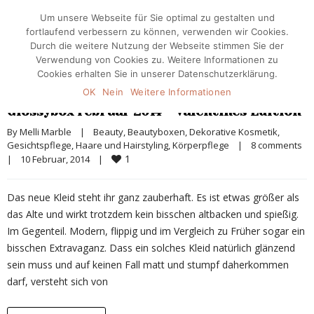
Um unsere Webseite für Sie optimal zu gestalten und
fortlaufend verbessern zu können, verwenden wir Cookies.
Durch die weitere Nutzung der Webseite stimmen Sie der
Verwendung von Cookies zu. Weitere Informationen zu
Cookies erhalten Sie in unserer Datenschutzerklärung.
OK
Nein
Weitere Informationen
Glossybox Februar 2014 – Valentines Edition
By 
Melli Marble
|
Beauty
, 
Beautyboxen
, 
Dekorative Kosmetik
, 
Gesichtspflege
, 
Haare und Hairstyling
, 
Körperpflege
|
8 comments
1
|
10 Februar, 2014    
|
Das neue Kleid steht ihr ganz zauberhaft. Es ist etwas größer als
das Alte und wirkt trotzdem kein bisschen altbacken und spießig.
Im Gegenteil. Modern, flippig und im Vergleich zu Früher sogar ein
bisschen Extravaganz. Dass ein solches Kleid natürlich glänzend
sein muss und auf keinen Fall matt und stumpf daherkommen
darf, versteht sich von