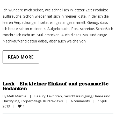
Ich wundere mich selbst, wie schnell ich in letzter Zeit Produkte
aufbrauche. Schon wieder hat sich in meiner Kiste, in der ich die
leeren Verpackungen horte, einiges angesammelt. Genug, dass
ich heute schon meinen 4. Aufgebraucht-Post schreibe. Schließlich
möchte ich nicht im Müll ersticken. Auch dieses Mal sind einige
Nachkaufkandidaten dabei, aber auch welche von
READ MORE
Lush – Ein kleiner Einkauf und gesammelte
Gedanken
By 
Melli Marble
|
Beauty
, 
Favoriten
, 
Gesichtsreinigung
, 
Haare und 
Hairstyling
, 
Körperpflege
, 
Kurzreviews
|
6 comments
|
16 Juli, 
1
2013    
|