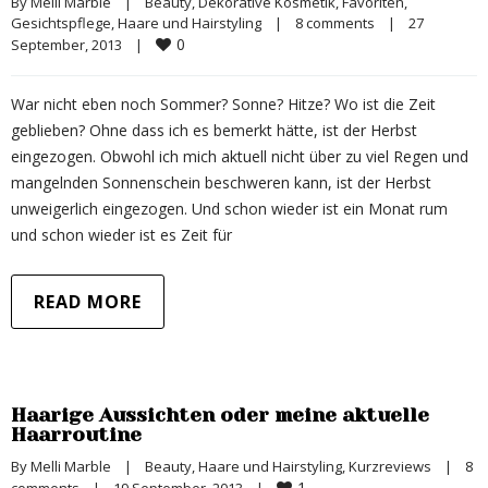
By 
Melli Marble
|
Beauty
, 
Dekorative Kosmetik
, 
Favoriten
, 
Gesichtspflege
, 
Haare und Hairstyling
|
8 comments
|
27 
0
September, 2013    
|
War nicht eben noch Sommer? Sonne? Hitze? Wo ist die Zeit
geblieben? Ohne dass ich es bemerkt hätte, ist der Herbst
eingezogen. Obwohl ich mich aktuell nicht über zu viel Regen und
mangelnden Sonnenschein beschweren kann, ist der Herbst
unweigerlich eingezogen. Und schon wieder ist ein Monat rum
und schon wieder ist es Zeit für
READ MORE
Haarige Aussichten oder meine aktuelle
Haarroutine
By 
Melli Marble
|
Beauty
, 
Haare und Hairstyling
, 
Kurzreviews
|
8 
1