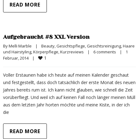
READ MORE
Aufgebraucht #8 XXL Version
By 
Melli Marble
|
Beauty
, 
Gesichtspflege
, 
Gesichtsreinigung
, 
Haare 
und Hairstyling
, 
Körperpflege
, 
Kurzreviews
|
6 comments
|
1 
1
Februar, 2014    
|
Voller Erstaunen habe ich heute auf meinen Kalender geschaut
und festgestellt, dass doch tatsächlich der erste Monat des neuen
Jahres bereits rum ist. Ich kann nicht glauben, wie schnell die Zeit
vorüberfliegt. Und weil ich auf keinen Fall noch länger meinen Müll
aus dem letzten Jahr horten möchte und meine Kiste, in der ich
die
READ MORE