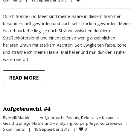
comments
|
19 September, 2013    
|
Durch Sonne und Meer sind meine Haare in diesem Sommer
besonders hell geworden und auch sehr trocken geworden. Meine
Naturhaarfarbe liegt je nach Strähne zwischen dunklem
Straßenköterblond und einem ebenso wenig ansehnlichen
helleren Braun mit starkem Aschton. Seit Ewigkeiten färbe, töne
und strähne ich meine Haare. Mal heller und mal dunkler. Früher
waren sie oft
READ MORE
Aufgebraucht #4
By 
Melli Marble
|
Aufgebraucht
, 
Beauty
, 
Dekorative Kosmetik
, 
Gesichtspflege
, 
Haare und Hairstyling
, 
Körperpflege
, 
Kurzreviews
|
0
5 comments
|
15 September, 2013    
|