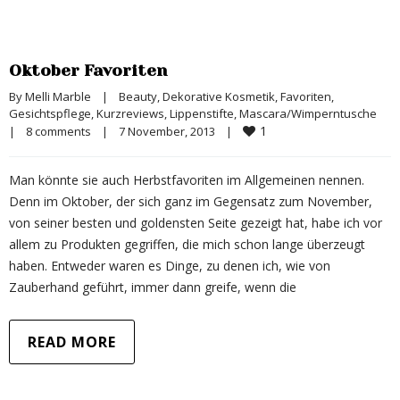
Oktober Favoriten
By 
Melli Marble
|
Beauty
, 
Dekorative Kosmetik
, 
Favoriten
, 
Gesichtspflege
, 
Kurzreviews
, 
Lippenstifte
, 
Mascara/Wimperntusche
1
|
8 comments
|
7 November, 2013    
|
Man könnte sie auch Herbstfavoriten im Allgemeinen nennen.
Denn im Oktober, der sich ganz im Gegensatz zum November,
von seiner besten und goldensten Seite gezeigt hat, habe ich vor
allem zu Produkten gegriffen, die mich schon lange überzeugt
haben. Entweder waren es Dinge, zu denen ich, wie von
Zauberhand geführt, immer dann greife, wenn die
READ MORE