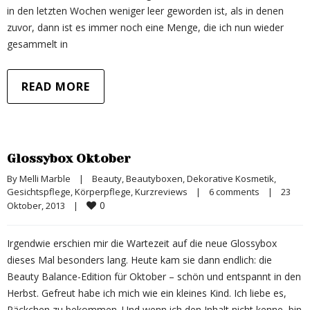
in den letzten Wochen weniger leer geworden ist, als in denen
zuvor, dann ist es immer noch eine Menge, die ich nun wieder
gesammelt in
READ MORE
Glossybox Oktober
By 
Melli Marble
|
Beauty
, 
Beautyboxen
, 
Dekorative Kosmetik
, 
Gesichtspflege
, 
Körperpflege
, 
Kurzreviews
|
6 comments
|
23 
0
Oktober, 2013    
|
Irgendwie erschien mir die Wartezeit auf die neue Glossybox
dieses Mal besonders lang. Heute kam sie dann endlich: die
Beauty Balance-Edition für Oktober – schön und entspannt in den
Herbst. Gefreut habe ich mich wie ein kleines Kind. Ich liebe es,
Päckchen zu bekommen. Und wenn ich den Inhalt nicht kenne, bin