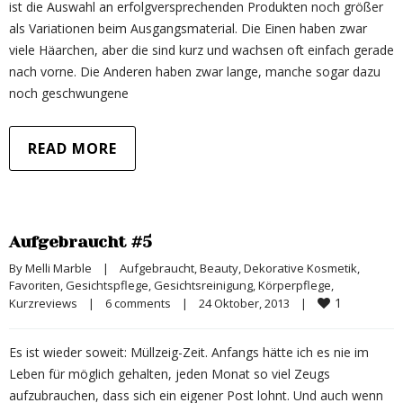
ist die Auswahl an erfolgversprechenden Produkten noch größer
als Variationen beim Ausgangsmaterial. Die Einen haben zwar
viele Häarchen, aber die sind kurz und wachsen oft einfach gerade
nach vorne. Die Anderen haben zwar lange, manche sogar dazu
noch geschwungene
READ MORE
Aufgebraucht #5
By 
Melli Marble
|
Aufgebraucht
, 
Beauty
, 
Dekorative Kosmetik
, 
Favoriten
, 
Gesichtspflege
, 
Gesichtsreinigung
, 
Körperpflege
, 
1
Kurzreviews
|
6 comments
|
24 Oktober, 2013    
|
Es ist wieder soweit: Müllzeig-Zeit. Anfangs hätte ich es nie im
Leben für möglich gehalten, jeden Monat so viel Zeugs
aufzubrauchen, dass sich ein eigener Post lohnt. Und auch wenn