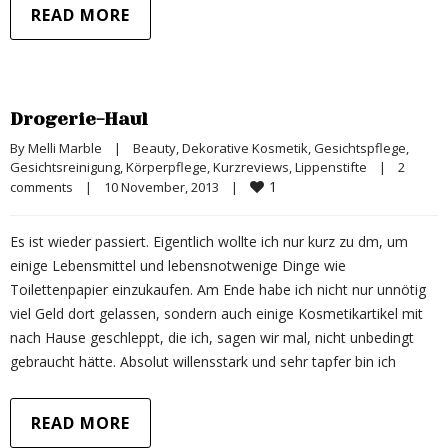
READ MORE
Drogerie-Haul
By 
Melli Marble
|
Beauty
, 
Dekorative Kosmetik
, 
Gesichtspflege
, 
Gesichtsreinigung
, 
Körperpflege
, 
Kurzreviews
, 
Lippenstifte
|
2 
1
comments
|
10 November, 2013    
|
Es ist wieder passiert. Eigentlich wollte ich nur kurz zu dm, um
einige Lebensmittel und lebensnotwenige Dinge wie
Toilettenpapier einzukaufen. Am Ende habe ich nicht nur unnötig
viel Geld dort gelassen, sondern auch einige Kosmetikartikel mit
nach Hause geschleppt, die ich, sagen wir mal, nicht unbedingt
gebraucht hätte. Absolut willensstark und sehr tapfer bin ich
READ MORE