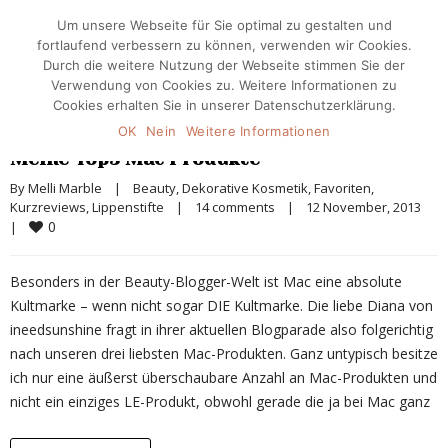
Um unsere Webseite für Sie optimal zu gestalten und
fortlaufend verbessern zu können, verwenden wir Cookies.
Durch die weitere Nutzung der Webseite stimmen Sie der
Verwendung von Cookies zu. Weitere Informationen zu
Cookies erhalten Sie in unserer Datenschutzerklärung.
OK
Nein
Weitere Informationen
Meine Top3 Mac Produkte
By 
Melli Marble
|
Beauty
, 
Dekorative Kosmetik
, 
Favoriten
, 
Kurzreviews
, 
Lippenstifte
|
14 comments
|
12 November, 2013    
0
|
Besonders in der Beauty-Blogger-Welt ist Mac eine absolute
Kultmarke – wenn nicht sogar DIE Kultmarke. Die liebe Diana von
ineedsunshine fragt in ihrer aktuellen Blogparade also folgerichtig
nach unseren drei liebsten Mac-Produkten. Ganz untypisch besitze
ich nur eine äußerst überschaubare Anzahl an Mac-Produkten und
nicht ein einziges LE-Produkt, obwohl gerade die ja bei Mac ganz