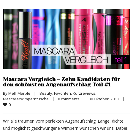
Mascara Vergleich – Zehn Kandidaten für
den schönsten Augenaufschlag Teil #1
By 
Melli Marble
|
Beauty
, 
Favoriten
, 
Kurzreviews
, 
Mascara/Wimperntusche
|
8 comments
|
30 Oktober, 2013    
|
0
Wir alle träumen vom perfekten Augenaufschlag. Lange, dichte
und möglichst geschwungene Wimpern wünschen wir uns. Dabei