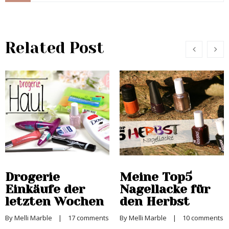
Related Post
Drogerie
Meine Top5
Einkäufe der
Nagellacke für
letzten Wochen
den Herbst
By 
Melli Marble
    |    
17 comments
By 
Melli Marble
    |    
10 comments