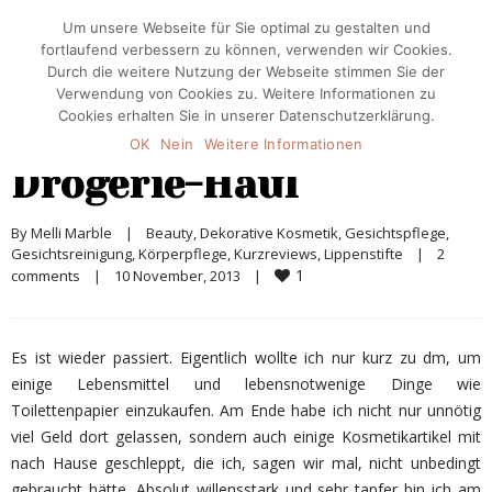
Um unsere Webseite für Sie optimal zu gestalten und
fortlaufend verbessern zu können, verwenden wir Cookies.
Durch die weitere Nutzung der Webseite stimmen Sie der
Verwendung von Cookies zu. Weitere Informationen zu
Cookies erhalten Sie in unserer Datenschutzerklärung.
OK
Nein
Weitere Informationen
Drogerie-Haul
By 
Melli Marble
|
Beauty
, 
Dekorative Kosmetik
, 
Gesichtspflege
, 
Gesichtsreinigung
, 
Körperpflege
, 
Kurzreviews
, 
Lippenstifte
|
2 
1
comments
|
10 November, 2013    
|
Es ist wieder passiert. Eigentlich wollte ich nur kurz zu dm, um
einige Lebensmittel und lebensnotwenige Dinge wie
Toilettenpapier einzukaufen. Am Ende habe ich nicht nur unnötig
viel Geld dort gelassen, sondern auch einige Kosmetikartikel mit
nach Hause geschleppt, die ich, sagen wir mal, nicht unbedingt
gebraucht hätte. Absolut willensstark und sehr tapfer bin ich am