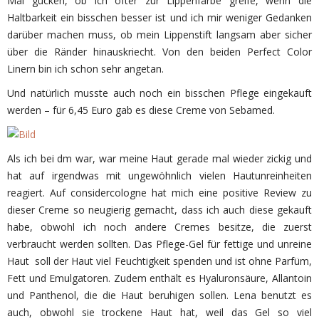
Mal gucken, ob ich öfter zur Lippenfarbe greife, wenn die
Haltbarkeit ein bisschen besser ist und ich mir weniger Gedanken
darüber machen muss, ob mein Lippenstift langsam aber sicher
über die Ränder hinauskriecht. Von den beiden Perfect Color
Linern bin ich schon sehr angetan.
Und natürlich musste auch noch ein bisschen Pflege eingekauft
werden – für 6,45 Euro gab es diese Creme von Sebamed.
Als ich bei dm war, war meine Haut gerade mal wieder zickig und
hat auf irgendwas mit ungewöhnlich vielen Hautunreinheiten
reagiert. Auf considercologne hat mich eine positive Review zu
dieser Creme so neugierig gemacht, dass ich auch diese gekauft
habe, obwohl ich noch andere Cremes besitze, die zuerst
verbraucht werden sollten. Das Pflege-Gel für fettige und unreine
Haut soll der Haut viel Feuchtigkeit spenden und ist ohne Parfüm,
Fett und Emulgatoren. Zudem enthält es Hyaluronsäure, Allantoin
und Panthenol, die die Haut beruhigen sollen. Lena benutzt es
auch, obwohl sie trockene Haut hat, weil das Gel so viel