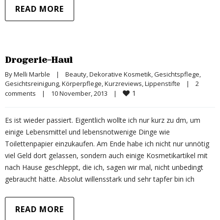
READ MORE
Drogerie-Haul
By 
Melli Marble
|
Beauty
, 
Dekorative Kosmetik
, 
Gesichtspflege
, 
Gesichtsreinigung
, 
Körperpflege
, 
Kurzreviews
, 
Lippenstifte
|
2 
1
comments
|
10 November, 2013    
|
Es ist wieder passiert. Eigentlich wollte ich nur kurz zu dm, um
einige Lebensmittel und lebensnotwenige Dinge wie
Toilettenpapier einzukaufen. Am Ende habe ich nicht nur unnötig
viel Geld dort gelassen, sondern auch einige Kosmetikartikel mit
nach Hause geschleppt, die ich, sagen wir mal, nicht unbedingt
gebraucht hätte. Absolut willensstark und sehr tapfer bin ich
READ MORE