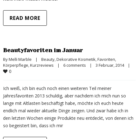
READ MORE
Beautyfavoriten im Januar
By 
Melli Marble
|
Beauty
, 
Dekorative Kosmetik
, 
Favoriten
, 
Körperpflege
, 
Kurzreviews
|
6 comments
|
3 Februar, 2014    
|
0
Ich weiß, ich bin euch noch einen weiteren Teil meiner
Jahresfavoriten 2013 schuldig, aber nachdem ich mich nun so
lange mit Altlasten beschäftigt habe, möchte ich euch heute
endlich mal wieder aktuelle Dinge zeigen. Und zwar habe ich in
den letzten Wochen einige Produkte neu entdeckt, von denen ich
so begeistert bin, dass ich mir