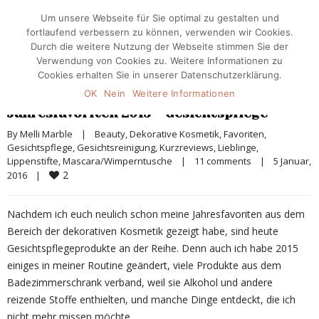
Um unsere Webseite für Sie optimal zu gestalten und
fortlaufend verbessern zu können, verwenden wir Cookies.
Durch die weitere Nutzung der Webseite stimmen Sie der
Verwendung von Cookies zu. Weitere Informationen zu
Cookies erhalten Sie in unserer Datenschutzerklärung.
OK
Nein
Weitere Informationen
Jahresfavoriten 2015 – Gesichtspflege
By 
Melli Marble
|
Beauty
, 
Dekorative Kosmetik
, 
Favoriten
, 
Gesichtspflege
, 
Gesichtsreinigung
, 
Kurzreviews
, 
Lieblinge
, 
Lippenstifte
, 
Mascara/Wimperntusche
|
11 comments
|
5 Januar, 
2
2016    
|
Nachdem ich euch neulich schon meine Jahresfavoriten aus dem
Bereich der dekorativen Kosmetik gezeigt habe, sind heute
Gesichtspflegeprodukte an der Reihe. Denn auch ich habe 2015
einiges in meiner Routine geändert, viele Produkte aus dem
Badezimmerschrank verband, weil sie Alkohol und andere
reizende Stoffe enthielten, und manche Dinge entdeckt, die ich
nicht mehr missen möchte.