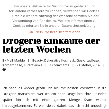
Um unsere Webseite für Sie optimal zu gestalten und
fortlaufend verbessern zu können, verwenden wir Cookies.
Durch die weitere Nutzung der Webseite stimmen Sie der
Verwendung von Cookies zu. Weitere Informationen zu
Cookies erhalten Sie in unserer Datenschutzerklärung.
OK
Nein
Weitere Informationen
Drogerie Einkäufe der
letzten Wochen
By 
Melli Marble
|
Beauty
, 
Dekorative Kosmetik
, 
Gesichtspflege
, 
Körperpflege
, 
Kurzreviews
|
17 comments
|
2 Oktober, 2014    
|
1
Ich habe es wieder getan. Ich bin mit besten Vorsätzen in die
Drogerie marschiert, weil ich ein paar Dinge brauchte. Stunden
später bin ich mit einer ganzen Menge Kram wieder
herausgekommen. Es war vieles dabei, das ich nicht unbedingt