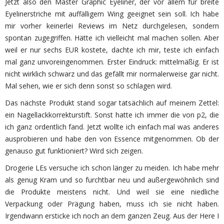
Jetzt also den Master Graphic Eyeliner, der vor allem für breite
Eyelinerstriche mit auffälligem Wing geeignet sein soll. Ich habe
mir vorher keinerlei Reviews im Netz durchgelesen, sondern
spontan zugegriffen. Hätte ich vielleicht mal machen sollen. Aber
weil er nur sechs EUR kostete, dachte ich mir, teste ich einfach
mal ganz unvoreingenommen. Erster Eindruck: mittelmäßig. Er ist
nicht wirklich schwarz und das gefällt mir normalerweise gar nicht.
Mal sehen, wie er sich denn sonst so schlagen wird.
Das nächste Produkt stand sogar tatsächlich auf meinem Zettel:
ein Nagellackkorrekturstift. Sonst hatte ich immer die von p2, die
ich ganz ordentlich fand. Jetzt wollte ich einfach mal was anderes
ausprobieren und habe den von Essence mitgenommen. Ob der
genauso gut funktioniert? Wird sich zeigen.
Drogerie LEs versuche ich schon länger zu meiden. Ich habe mehr
als genug Kram und so furchtbar neu und außergewöhnlich sind
die Produkte meistens nicht. Und weil sie eine niedliche
Verpackung oder Prägung haben, muss ich sie nicht haben.
Irgendwann ersticke ich noch an dem ganzen Zeug. Aus der Here I