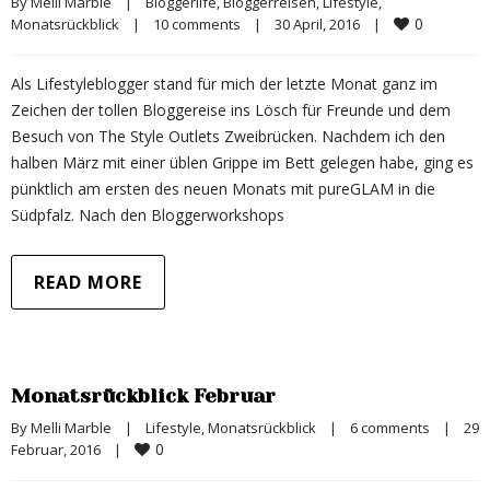
By 
Melli Marble
|
Bloggerlife
, 
Bloggerreisen
, 
Lifestyle
, 
0
Monatsrückblick
|
10 comments
|
30 April, 2016    
|
Als Lifestyleblogger stand für mich der letzte Monat ganz im
Zeichen der tollen Bloggereise ins Lösch für Freunde und dem
Besuch von The Style Outlets Zweibrücken. Nachdem ich den
halben März mit einer üblen Grippe im Bett gelegen habe, ging es
pünktlich am ersten des neuen Monats mit pureGLAM in die
Südpfalz. Nach den Bloggerworkshops
READ MORE
Monatsrückblick Februar
By 
Melli Marble
|
Lifestyle
, 
Monatsrückblick
|
6 comments
|
29 
0
Februar, 2016    
|