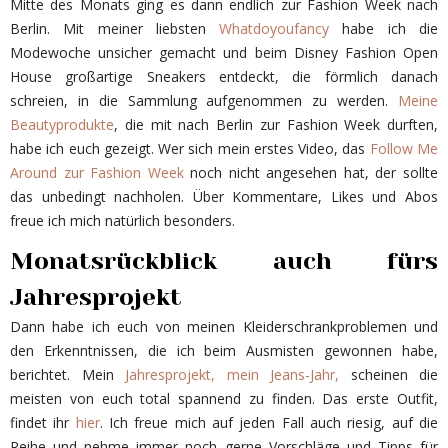
Mitte des Monats ging es dann endlich zur Fashion Week nach
Berlin. Mit meiner liebsten
Whatdoyoufancy
habe ich die
Modewoche unsicher gemacht und beim Disney Fashion Open
House großartige Sneakers entdeckt, die förmlich danach
schreien, in die Sammlung aufgenommen zu werden.
Meine
Beautyprodukte
, die mit nach Berlin zur Fashion Week durften,
habe ich euch gezeigt. Wer sich mein erstes Video, das
Follow Me
Around zur Fashion Week
noch nicht angesehen hat, der sollte
das unbedingt nachholen. Über Kommentare, Likes und Abos
freue ich mich natürlich besonders.
Monatsrückblick auch fürs
Jahresprojekt
Dann habe ich euch von meinen Kleiderschrankproblemen und
den Erkenntnissen, die ich beim Ausmisten gewonnen habe,
berichtet. Mein
Jahresprojekt, mein Jeans-Jahr,
scheinen die
meisten von euch total spannend zu finden. Das erste Outfit,
findet ihr
hier
. Ich freue mich auf jeden Fall auch riesig, auf die
Reihe und nehme immer noch gerne Vorschläge und Tipps für