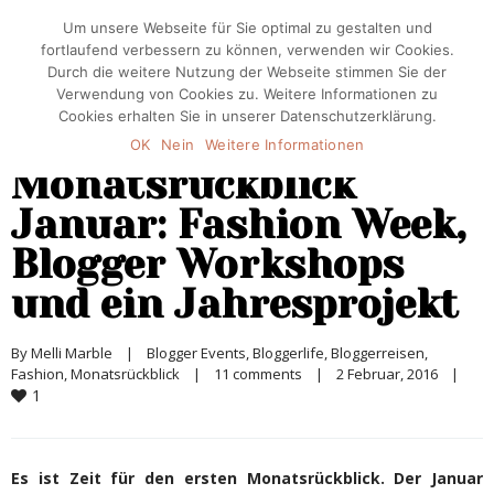
Um unsere Webseite für Sie optimal zu gestalten und
fortlaufend verbessern zu können, verwenden wir Cookies.
Durch die weitere Nutzung der Webseite stimmen Sie der
Verwendung von Cookies zu. Weitere Informationen zu
Cookies erhalten Sie in unserer Datenschutzerklärung.
OK
Nein
Weitere Informationen
Monatsrückblick
Januar: Fashion Week,
Blogger Workshops
und ein Jahresprojekt
By 
Melli Marble
|
Blogger Events
, 
Bloggerlife
, 
Bloggerreisen
, 
Fashion
, 
Monatsrückblick
|
11 comments
|
2 Februar, 2016    
|
1
Es ist Zeit für den ersten Monatsrückblick. Der Januar