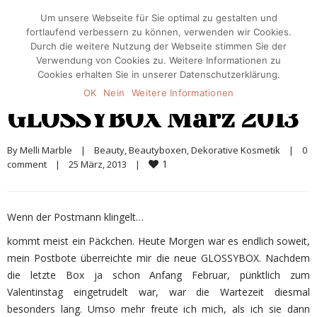
Um unsere Webseite für Sie optimal zu gestalten und
fortlaufend verbessern zu können, verwenden wir Cookies.
Durch die weitere Nutzung der Webseite stimmen Sie der
Verwendung von Cookies zu. Weitere Informationen zu
Cookies erhalten Sie in unserer Datenschutzerklärung.
OK
Nein
Weitere Informationen
GLOSSYBOX März 2013
By 
Melli Marble
|
Beauty
, 
Beautyboxen
, 
Dekorative Kosmetik
|
0 
1
comment
|
25 März, 2013    
|
Wenn der Postmann klingelt…
kommt meist ein Päckchen. Heute Morgen war es endlich soweit,
mein Postbote überreichte mir die neue GLOSSYBOX. Nachdem
die letzte Box ja schon Anfang Februar, pünktlich zum
Valentinstag eingetrudelt war, war die Wartezeit diesmal
besonders lang. Umso mehr freute ich mich, als ich sie dann