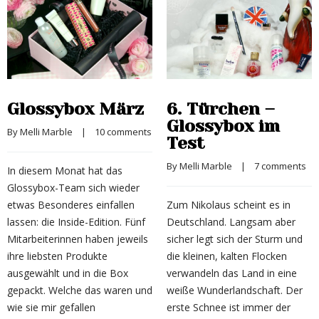
Glossybox März
6. Türchen –
Glossybox im
By 
Melli Marble
    |    
10 comments
Test
By 
Melli Marble
    |    
7 comments
In diesem Monat hat das
Glossybox-Team sich wieder
etwas Besonderes einfallen
Zum Nikolaus scheint es in
lassen: die Inside-Edition. Fünf
Deutschland. Langsam aber
Mitarbeiterinnen haben jeweils
sicher legt sich der Sturm und
ihre liebsten Produkte
die kleinen, kalten Flocken
ausgewählt und in die Box
verwandeln das Land in eine
gepackt. Welche das waren und
weiße Wunderlandschaft. Der
wie sie mir gefallen
erste Schnee ist immer der