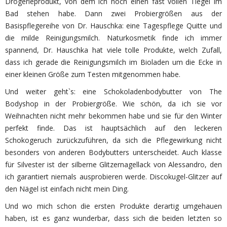
Drogerieprodukt, von dem ich noch einen fast vollen Tiegel im
Bad stehen habe. Dann zwei Probiergrößen aus der
Basispflegereihe von Dr. Hauschka: eine Tagespflege Quitte und
die milde Reinigungsmilch. Naturkosmetik finde ich immer
spannend, Dr. Hauschka hat viele tolle Produkte, welch Zufall,
dass ich gerade die Reinigungsmilch im Bioladen um die Ecke in
einer kleinen Größe zum Testen mitgenommen habe.
Und weiter geht`s: eine Schokoladenbodybutter von The
Bodyshop in der Probiergröße. Wie schön, da ich sie vor
Weihnachten nicht mehr bekommen habe und sie für den Winter
perfekt finde. Das ist hauptsächlich auf den leckeren
Schokogeruch zurückzuführen, da sich die Pflegewirkung nicht
besonders von anderen Bodybutters unterscheidet. Auch klasse
für Silvester ist der silberne Glitzernagellack von Alessandro, den
ich garantiert niemals ausprobieren werde. Discokugel-Glitzer auf
den Nägel ist einfach nicht mein Ding.
Und wo mich schon die ersten Produkte derartig umgehauen
haben, ist es ganz wunderbar, dass sich die beiden letzten so