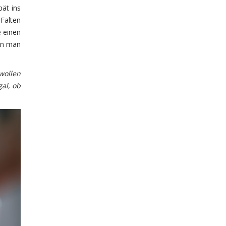
pät ins
Falten
e einen
enn man
wollen
al, ob