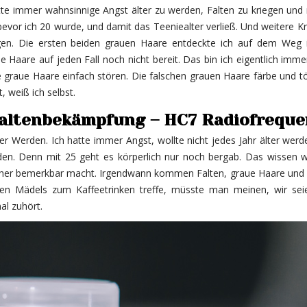
tte immer wahnsinnige Angst älter zu werden, Falten zu kriegen und 
bevor ich 20 wurde, und damit das Teeniealter verließ. Und weitere Kr
lgen. Die ersten beiden grauen Haare entdeckte ich auf dem Weg 
 Haare auf jeden Fall noch nicht bereit. Das bin ich eigentlich imm
ne graue Haare einfach stören. Die falschen grauen Haare färbe und t
, weiß ich selbst.
, Faltenbekämpfung – HC7 Radiofreque
r Werden. Ich hatte immer Angst, wollte nicht jedes Jahr älter wer
en. Denn mit 25 geht es körperlich nur noch bergab. Das wissen wi
 früher bemerkbar macht. Irgendwann kommen Falten, graue Haare und a
n Mädels zum Kaffeetrinken treffe, müsste man meinen, wir seie
al zuhört.