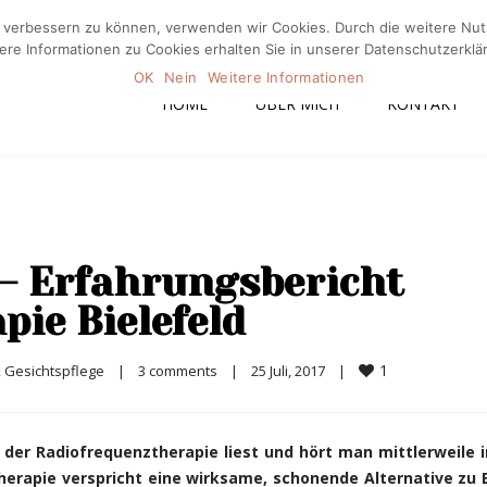
nd verbessern zu können, verwenden wir Cookies. Durch die weitere N
Home
Üb
ere Informationen zu Cookies erhalten Sie in unserer Datenschutzerklä
OK
Nein
Weitere Informationen
HOME
ÜBER MICH
KONTAKT
– Erfahrungsbericht
ie Bielefeld
1
, 
Gesichtspflege
|
3 comments
|
25 Juli, 2017    
|
 der Radiofrequenztherapie liest und hört man mittlerweile
therapie verspricht eine wirksame, schonende Alternative zu 