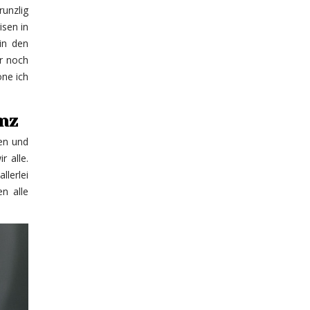
runzlig
isen in
in den
er noch
öne ich
nz
den und
r alle.
llerlei
n alle