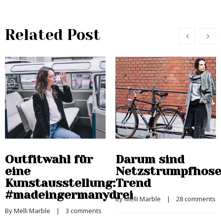
Related Post
Outfitwahl für
Darum sind
eine
Netzstrumpfhos
Kunstausstellung:
Trend
#madeingermanydrei
By 
Melli Marble
    |    
28 comments
By 
Melli Marble
    |    
3 comments