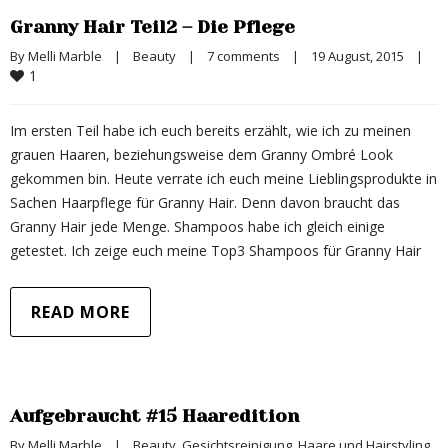
Granny Hair Teil2 – Die Pflege
By 
Melli Marble
|
Beauty
|
7 comments
|
19 August, 2015    
|
1
Im ersten Teil habe ich euch bereits erzählt, wie ich zu meinen
grauen Haaren, beziehungsweise dem Granny Ombré Look
gekommen bin. Heute verrate ich euch meine Lieblingsprodukte in
Sachen Haarpflege für Granny Hair. Denn davon braucht das
Granny Hair jede Menge. Shampoos habe ich gleich einige
getestet. Ich zeige euch meine Top3 Shampoos für Granny Hair
READ MORE
Aufgebraucht #15 Haaredition
By 
Melli Marble
|
Beauty
, 
Gesichtsreinigung
, 
Haare und Hairstyling
, 