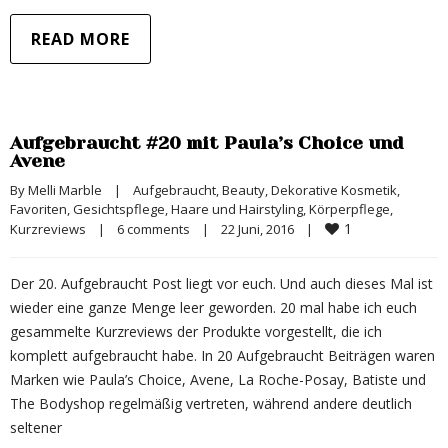
READ MORE
Aufgebraucht #20 mit Paula’s Choice und
Avene
By 
Melli Marble
|
Aufgebraucht
, 
Beauty
, 
Dekorative Kosmetik
, 
Favoriten
, 
Gesichtspflege
, 
Haare und Hairstyling
, 
Körperpflege
, 
1
Kurzreviews
|
6 comments
|
22 Juni, 2016    
|
Der 20. Aufgebraucht Post liegt vor euch. Und auch dieses Mal ist
wieder eine ganze Menge leer geworden. 20 mal habe ich euch
gesammelte Kurzreviews der Produkte vorgestellt, die ich
komplett aufgebraucht habe. In 20 Aufgebraucht Beiträgen waren
Marken wie Paula’s Choice, Avene, La Roche-Posay, Batiste und
The Bodyshop regelmäßig vertreten, während andere deutlich
seltener