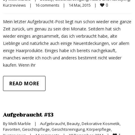
0
Kurzreviews
|
16 comments
|
14 Mai, 2015    
|
Mein letzter Aufgebraucht-Post liegt nun schon wieder eine ganze
Zeit zurück, um genau zu sein drei Monate. Seitdem hat sich
wieder einiges angesammelt, das ich verbraucht habe, alte
Lieblinge und natürliche auch einige Neuentdeckungen, vor allem
einige Haarprodukte. Einiges habe ich bereits nachgekauft,
manches werde ich noch und anderes bestimmt nicht wieder
kaufen. Wenn ihr
READ MORE
Aufgebraucht #13
By 
Melli Marble
|
Aufgebraucht
, 
Beauty
, 
Dekorative Kosmetik
, 
Favoriten
, 
Gesichtspflege
, 
Gesichtsreinigung
, 
Körperpflege
, 