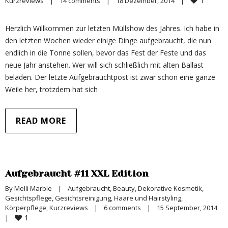
1
Kurzreviews
|
14 comments
|
18 Dezember, 2014    
|
Herzlich Willkommen zur letzten Müllshow des Jahres. Ich habe in
den letzten Wochen wieder einige Dinge aufgebraucht, die nun
endlich in die Tonne sollen, bevor das Fest der Feste und das
neue Jahr anstehen. Wer will sich schließlich mit alten Ballast
beladen. Der letzte Aufgebrauchtpost ist zwar schon eine ganze
Weile her, trotzdem hat sich
READ MORE
Aufgebraucht #11 XXL Edition
By 
Melli Marble
|
Aufgebraucht
, 
Beauty
, 
Dekorative Kosmetik
, 
Gesichtspflege
, 
Gesichtsreinigung
, 
Haare und Hairstyling
, 
Körperpflege
, 
Kurzreviews
|
6 comments
|
15 September, 2014    
1
|