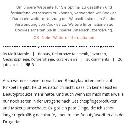
Um unsere Webseite für Sie optimal zu gestalten und
fortlaufend verbessern zu können, verwenden wir Cookies.
Durch die weitere Nutzung der Webseite stimmen Sie der
Verwendung von Cookies zu. Weitere Informationen zu
Cookies erhalten Sie in unserer Datenschutzerklärung.
OK
Nein
Weitere Informationen
Meine Beautyfavoriten aus der Drogerie
By 
Melli Marble
|
Beauty
, 
Dekorative Kosmetik
, 
Favoriten
, 
Gesichtspflege
, 
Körperpflege
, 
Kurzreviews
|
30 comments
|
26 
3
Juli, 2016    
|
Auch wenn es keine monatlichen Beautyfavoriten mehr auf
Pinkpetzie gibt, heißt es natürlich nicht, dass ich keine liebsten
Beautyprodukte mehr hätte. Und auch wenn ich mich mittlerweile
nur noch selten in der Drogerie nach Gesichtspflegeprodukten
und Makeup umschaue. Es gibt ein paar Dinge, die ich schon
lange regelmäßig nachkaufe, eben meine Beautyfavoriten aus der
Drogerie.