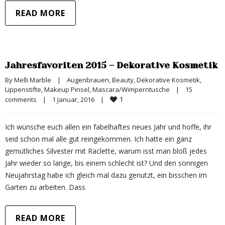
READ MORE
Jahresfavoriten 2015 – Dekorative Kosmetik
By 
Melli Marble
|
Augenbrauen
, 
Beauty
, 
Dekorative Kosmetik
, 
Lippenstifte
, 
Makeup Pinsel
, 
Mascara/Wimperntusche
|
15 
1
comments
|
1 Januar, 2016    
|
Ich wünsche euch allen ein fabelhaftes neues Jahr und hoffe, ihr
seid schon mal alle gut reingekommen. Ich hatte ein ganz
gemütliches Silvester mit Raclette, warum isst man bloß jedes
Jahr wieder so lange, bis einem schlecht ist? Und den sonnigen
Neujahrstag habe ich gleich mal dazu genutzt, ein bisschen im
Garten zu arbeiten. Dass
READ MORE