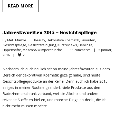
READ MORE
Jahresfavoriten 2015 – Gesichtspflege
By 
Melli Marble
|
Beauty
, 
Dekorative Kosmetik
, 
Favoriten
, 
Gesichtspflege
, 
Gesichtsreinigung
, 
Kurzreviews
, 
Lieblinge
, 
Lippenstifte
, 
Mascara/Wimperntusche
|
11 comments
|
5 Januar, 
2
2016    
|
Nachdem ich euch neulich schon meine Jahresfavoriten aus dem
Bereich der dekorativen Kosmetik gezeigt habe, sind heute
Gesichtspflegeprodukte an der Reihe. Denn auch ich habe 2015
einiges in meiner Routine geändert, viele Produkte aus dem
Badezimmerschrank verband, weil sie Alkohol und andere
reizende Stoffe enthielten, und manche Dinge entdeckt, die ich
nicht mehr missen möchte.