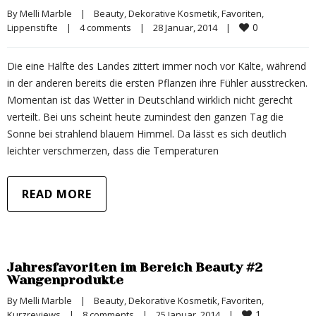
By 
Melli Marble
|
Beauty
, 
Dekorative Kosmetik
, 
Favoriten
, 
0
Lippenstifte
|
4 comments
|
28 Januar, 2014    
|
Die eine Hälfte des Landes zittert immer noch vor Kälte, während
in der anderen bereits die ersten Pflanzen ihre Fühler ausstrecken.
Momentan ist das Wetter in Deutschland wirklich nicht gerecht
verteilt. Bei uns scheint heute zumindest den ganzen Tag die
Sonne bei strahlend blauem Himmel. Da lässt es sich deutlich
leichter verschmerzen, dass die Temperaturen
READ MORE
Jahresfavoriten im Bereich Beauty #2
Wangenprodukte
By 
Melli Marble
|
Beauty
, 
Dekorative Kosmetik
, 
Favoriten
, 
1
Kurzreviews
|
8 comments
|
25 Januar, 2014    
|