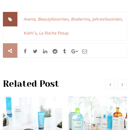
Avene
,
Beautyfavoriten
,
Bioderma
,
Jahresfavoriten
,
Kiehl`s
,
La Roche Posay
Related Post