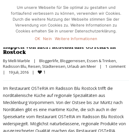
Um unsere Webseite für Sie optimal zu gestalten und
fortlaufend verbessern zu können, verwenden wir Cookies.
Durch die weitere Nutzung der Webseite stimmen Sie der
Verwendung von Cookies zu. Weitere Informationen zu
Cookies erhalten Sie in unserer Datenschutzerklärung.
OK
Nein
Weitere Informationen
Happen von hier: Restaurant OSTeRIA in
Rostock
By 
Melli Marble
|
Bloggerlife
, 
Bloggerreisen
, 
Essen & Trinken
, 
Radisson Blu
, 
Reisen
, 
Städtereisen
, 
Urlaub am Meer
|
1  comment
1
|
19 Juli, 2016    
|
Im Restaurant OSTeRIA im Radisson Blu Rostock trifft die
norditalienische Küche auf regionale Spezialitäten aus
Mecklenburg Vorpommern. Von der Ostsee bis zur Müritz nach
Norditalien gibt es eine maritime Küche, die sich auch in der
Speisekarte vom Restaurant OSTeRIA im Radisson Blu Rostock
widerspiegelt. Möglichst naturbelassene, regionale Produkte von
ausgezeichneter Qualität machen das Restaurant OSTeRIA