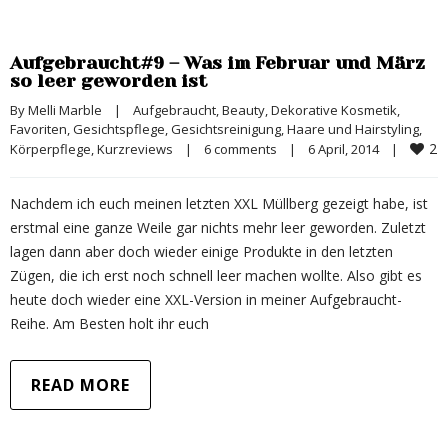
Aufgebraucht#9 – Was im Februar und März
so leer geworden ist
By 
Melli Marble
|
Aufgebraucht
, 
Beauty
, 
Dekorative Kosmetik
, 
Favoriten
, 
Gesichtspflege
, 
Gesichtsreinigung
, 
Haare und Hairstyling
, 
2
Körperpflege
, 
Kurzreviews
|
6 comments
|
6 April, 2014    
|
Nachdem ich euch meinen letzten XXL Müllberg gezeigt habe, ist
erstmal eine ganze Weile gar nichts mehr leer geworden. Zuletzt
lagen dann aber doch wieder einige Produkte in den letzten
Zügen, die ich erst noch schnell leer machen wollte. Also gibt es
heute doch wieder eine XXL-Version in meiner Aufgebraucht-
Reihe. Am Besten holt ihr euch
READ MORE