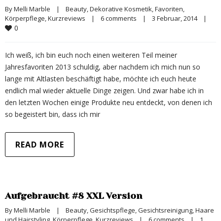
By 
Melli Marble
|
Beauty
, 
Dekorative Kosmetik
, 
Favoriten
, 
Körperpflege
, 
Kurzreviews
|
6 comments
|
3 Februar, 2014    
|
0
Ich weiß, ich bin euch noch einen weiteren Teil meiner
Jahresfavoriten 2013 schuldig, aber nachdem ich mich nun so
lange mit Altlasten beschäftigt habe, möchte ich euch heute
endlich mal wieder aktuelle Dinge zeigen. Und zwar habe ich in
den letzten Wochen einige Produkte neu entdeckt, von denen ich
so begeistert bin, dass ich mir
READ MORE
Aufgebraucht #8 XXL Version
By 
Melli Marble
|
Beauty
, 
Gesichtspflege
, 
Gesichtsreinigung
, 
Haare 
und Hairstyling
, 
Körperpflege
, 
Kurzreviews
|
6 comments
|
1 