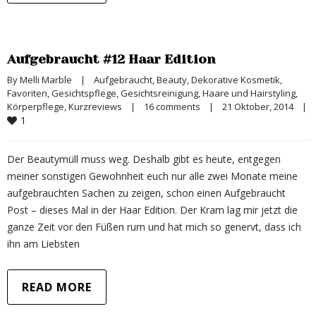
Aufgebraucht #12 Haar Edition
By 
Melli Marble
|
Aufgebraucht
, 
Beauty
, 
Dekorative Kosmetik
, 
Favoriten
, 
Gesichtspflege
, 
Gesichtsreinigung
, 
Haare und Hairstyling
, 
Körperpflege
, 
Kurzreviews
|
16 comments
|
21 Oktober, 2014    
|
1
Der Beautymüll muss weg. Deshalb gibt es heute, entgegen
meiner sonstigen Gewohnheit euch nur alle zwei Monate meine
aufgebrauchten Sachen zu zeigen, schon einen Aufgebraucht
Post – dieses Mal in der Haar Edition. Der Kram lag mir jetzt die
ganze Zeit vor den Füßen rum und hat mich so genervt, dass ich
ihn am Liebsten
READ MORE