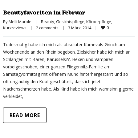
Beautyfavoriten im Februar
By 
Melli Marble
|
Beauty
, 
Gesichtspflege
, 
Körperpflege
, 
0
Kurzreviews
|
2 comments
|
3 März, 2014    
|
Todesmutig habe ich mich als absoluter Karnevals-Grinch am
Wochenende an den Rhein begeben. Zielsicher habe ich mich an
Schlangen mit Bären, Karussels??, Hexen und Vampiren
vorbeigeschoben, einer ganzen Fliegenpilz-Familie am
Samstagvormittag mit offenem Mund hinterhergestarrt und so
oft ungläubig den Kopf geschüttelt, dass ich jetzt
Nackenschmerzen habe. Als Kind habe ich mich wahnsinnig gerne
verkleidet,
READ MORE