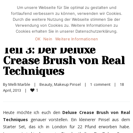
Um unsere Webseite für Sie optimal zu gestalten und
fortlaufend verbessern zu können, verwenden wir Cookies.
Durch die weitere Nutzung der Webseite stimmen Sie der
Verwendung von Cookies zu. Weitere Informationen zu
Cookies erhalten Sie in unserer Datenschutzerklärung.
OK
Nein
Weitere Informationen
Teil 3: Der Deluxe
Crease Brush von Real
Techniques
By 
Melli Marble
|
Beauty
, 
Makeup Pinsel
|
1  comment
|
18 
1
April, 2013    
|
Heute möchte ich euch den
Deluxe Crease Brush von Real
Techniques
genauer vorstellen. Ein kleinerer Pinsel aus dem
Starter Set, das ich in London für 22 Pfund erworben habe.