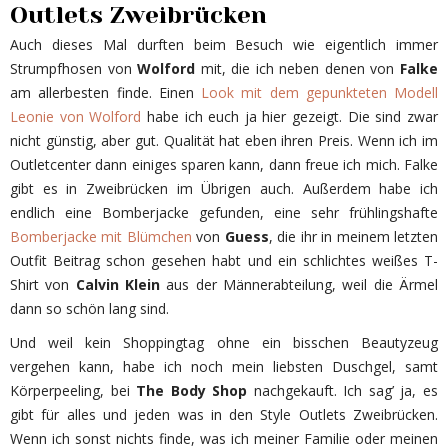
Outlets Zweibrücken
Auch dieses Mal durften beim Besuch wie eigentlich immer
Strumpfhosen von
Wolford
mit, die ich neben denen von
Falke
am allerbesten finde. Einen
Look mit dem gepunkteten Modell
Leonie von Wolford
habe ich euch ja hier gezeigt. Die sind zwar
nicht günstig, aber gut. Qualität hat eben ihren Preis. Wenn ich im
Outletcenter dann einiges sparen kann, dann freue ich mich. Falke
gibt es in Zweibrücken im Übrigen auch. Außerdem habe ich
endlich eine Bomberjacke gefunden, eine sehr frühlingshafte
Bomberjacke mit Blümchen
von
Guess
, die ihr in meinem letzten
Outfit Beitrag schon gesehen habt und ein schlichtes weißes T-
Shirt von
Calvin Klein
aus der Männerabteilung, weil die Ärmel
dann so schön lang sind.
Und weil kein Shoppingtag ohne ein bisschen Beautyzeug
vergehen kann, habe ich noch mein liebsten Duschgel, samt
Körperpeeling, bei
The Body Shop
nachgekauft. Ich sag’ ja, es
gibt für alles und jeden was in den Style Outlets Zweibrücken.
Wenn ich sonst nichts finde, was ich meiner Familie oder meinen