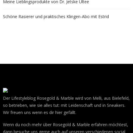
Meine Lieblingsprodukte von Dr. Jetske Ultee
Schöne Rasierer und praktisches Klingen-Abo mit Estrid
Der Lifestyleblog Rosegold & Marble wird von Melli, aus Bielefeld,
so betrieben, wie sie alles tut: mit Leidenschaft und in Sneakers.
Wir freuen uns wenn es dir hier gefällt.
Wenn du noch mehr über Rosegold & Marble erfahren möchtest,
dann besuche uns gerne auch auf unseren verschiedenen social