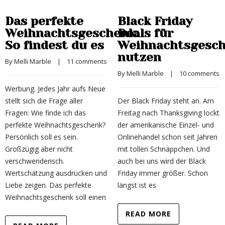
Das perfekte
Black Friday
Weihnachtsgeschenk:
Deals für
So findest du es
Weihnachtsgesc
nutzen
By 
Melli Marble
    |    
11 comments
By 
Melli Marble
    |    
10 comments
Werbung. Jedes Jahr aufs Neue
stellt sich die Frage aller
Der Black Friday steht an. Am
Fragen: Wie finde ich das
Freitag nach Thanksgiving lockt
perfekte Weihnachtsgeschenk?
der amerikanische Einzel- und
Persönlich soll es sein.
Onlinehandel schon seit Jahren
Großzügig aber nicht
mit tollen Schnäppchen. Und
verschwenderisch.
auch bei uns wird der Black
Wertschätzung ausdrücken und
Friday immer größer. Schon
Liebe zeigen. Das perfekte
längst ist es
Weihnachtsgeschenk soll einen
READ MORE