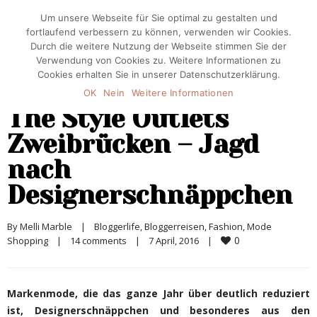
Um unsere Webseite für Sie optimal zu gestalten und
fortlaufend verbessern zu können, verwenden wir Cookies.
Durch die weitere Nutzung der Webseite stimmen Sie der
Verwendung von Cookies zu. Weitere Informationen zu
Cookies erhalten Sie in unserer Datenschutzerklärung.
OK
Nein
Weitere Informationen
The Style Outlets
Zweibrücken – Jagd
nach
Designerschnäppchen
By 
Melli Marble
|
Bloggerlife
, 
Bloggerreisen
, 
Fashion
, 
Mode 
0
Shopping
|
14 comments
|
7 April, 2016    
|
Markenmode, die das ganze Jahr über deutlich reduziert
ist, Designerschnäppchen und besonderes aus den