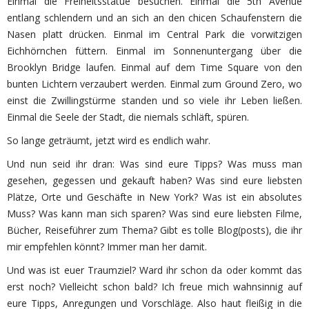
Einmal die Freiheitsstatue besuchen. Einmal die 5th Avenue
entlang schlendern und an sich an den chicen Schaufenstern die
Nasen platt drücken. Einmal im Central Park die vorwitzigen
Eichhörnchen füttern. Einmal im Sonnenuntergang über die
Brooklyn Bridge laufen. Einmal auf dem Time Square von den
bunten Lichtern verzaubert werden. Einmal zum Ground Zero, wo
einst die Zwillingstürme standen und so viele ihr Leben ließen.
Einmal die Seele der Stadt, die niemals schläft, spüren.
So lange geträumt, jetzt wird es endlich wahr.
Und nun seid ihr dran: Was sind eure Tipps? Was muss man
gesehen, gegessen und gekauft haben? Was sind eure liebsten
Plätze, Orte und Geschäfte in New York? Was ist ein absolutes
Muss? Was kann man sich sparen? Was sind eure liebsten Filme,
Bücher, Reiseführer zum Thema? Gibt es tolle Blog(posts), die ihr
mir empfehlen könnt? Immer man her damit.
Und was ist euer Traumziel? Ward ihr schon da oder kommt das
erst noch? Vielleicht schon bald? Ich freue mich wahnsinnig auf
eure Tipps, Anregungen und Vorschläge. Also haut fleißig in die