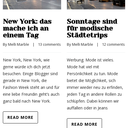
New York: das
Sonntage sind
mache ich an
für modische
einem Tag
Städtetrips
By 
Melli Marble
    |    
13 comments
By 
Melli Marble
    |    
12 comments
New York, New York, wie
Werbung. Mode ist vieles.
gerne würde ich dich jetzt
Mode hat viel mit
besuchen. Einige Blogger sind
Persönlichkeit zu tun. Mode
gerade in New York, die
bietet die Möglichkeit, sich
Fashion Week steht an und für
immer wieder neu zu erfinden,
eine liebe Freundin geht’s auch
jeden Tag in andere Rollen zu
ganz bald nach New York.
schlüpfen. Dabei können wir
auffallen oder in Jeans
READ MORE
READ MORE