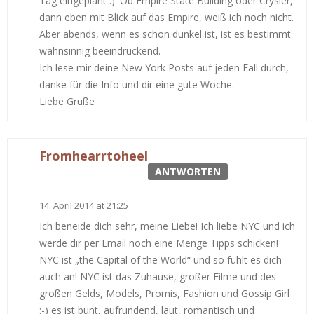
Tag eingeplant :). Ob Empire State Building oder Crysler,
dann eben mit Blick auf das Empire, weiß ich noch nicht.
Aber abends, wenn es schon dunkel ist, ist es bestimmt
wahnsinnig beeindruckend.
Ich lese mir deine New York Posts auf jeden Fall durch,
danke für die Info und dir eine gute Woche.
Liebe Grüße
Fromhearrtoheel
ANTWORTEN
14. April 2014 at 21:25
Ich beneide dich sehr, meine Liebe! Ich liebe NYC und ich
werde dir per Email noch eine Menge Tipps schicken!
NYC ist „the Capital of the World“ und so fühlt es dich
auch an! NYC ist das Zuhause, großer Filme und des
großen Gelds, Models, Promis, Fashion und Gossip Girl
:-) es ist bunt, aufrundend, laut, romantisch und