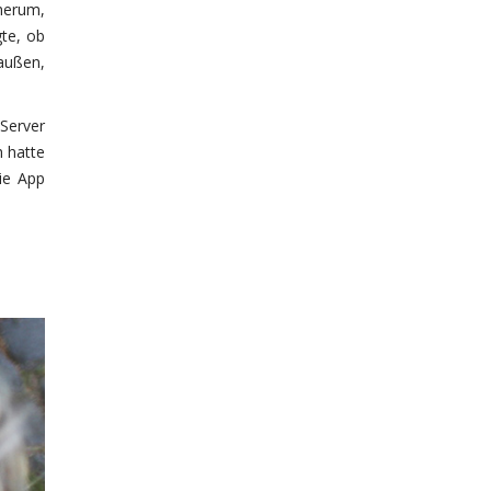
herum,
gte, ob
außen,
Server
h hatte
ie App