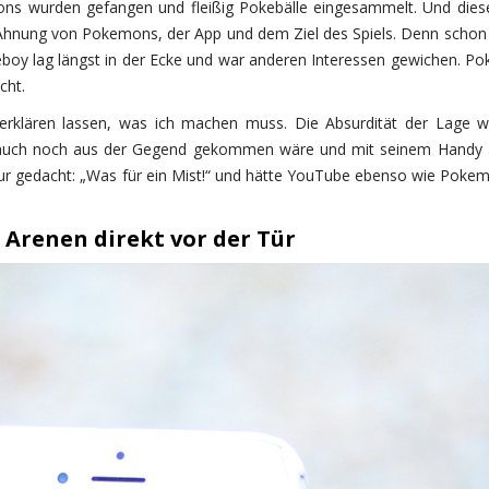
mons wurden gefangen und fleißig Pokebälle eingesammelt. Und dies
te Ahnung von Pokemons, der App und dem Ziel des Spiels. Denn schon
eboy lag längst in der Ecke und war anderen Interessen gewichen. P
cht.
rklären lassen, was ich machen muss. Die Absurdität der Lage w
r auch noch aus der Gegend gekommen wäre und mit seinem Handy 
ur gedacht: „Was für ein Mist!“ und hätte YouTube ebenso wie Poke
Arenen direkt vor der Tür