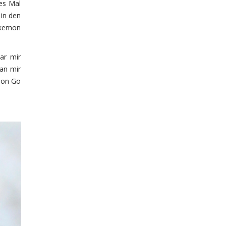
es Mal
 in den
okemon
ar mir
an mir
mon Go