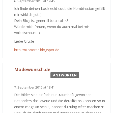
6. September 2015 at 19:45
Ich finde deinen Look echt cool, die Kombination gefällt
mir wirklich gut :)
Dein Blog ist generell total toll <3
Würde mich freuen, wenn du auch mal bei mir
vorbeischaust :)
Liebe Grüße
http://nilooorac.blogspot.de
Modewunsch.de
ANTWORTEN
7. September 2015 at 18:41
Die Bilder sind einfach nur traumhaft geworden.
Besonders das zweite und die detailfotos könnten so in
einem magazin sein! :) Kannst du ruhig öfter machen :P
Hab ich dir glaub schon mal geschrieben. in aber edes