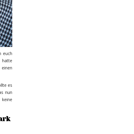
n euch
n hatte
 einen
llte es
as nun
 keine
ark