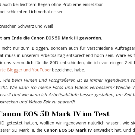
d auch bei leichtem Regen ohne Probleme einsetzbar
bei schlechten Lichtverhältnissen
zwischen Schwarz und Weiß
st am Ende die Canon EOS 5D Mark III geworden.
e nicht nur zum Bloggen, sondern auch für verschiedene Auftragsar
tät muss in unserem Arbeitsalltag entsprechend hoch sein. Wäre es 
uns vermutlich für die 80D entschieden, die ich vor einiger Zeit b
erte Blogger und YouTuber
bezeichnet habe.
, wie beim Filmen und Fotografieren ist es immer irgendwann so
ht. Wie kann ich meine Fotos und Videos verbessern? Welche Vo
ras? Und wie kann ich Arbeitsabläufe besser gestalten, um Zeit b
strecken und Videos Zeit zu sparen?!
Canon EOS 5D Mark IV im Test
 getestet hatten, wollten wir irgendwann natürlich wissen, wie si
serer 5D Mark III, die
Canon EOS 5D Mark IV
entwickelt hat. Und 