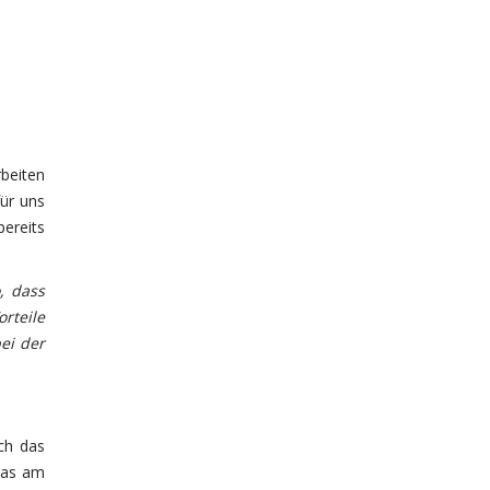
beiten
für uns
ereits
, dass
rteile
ei der
ch das
das am