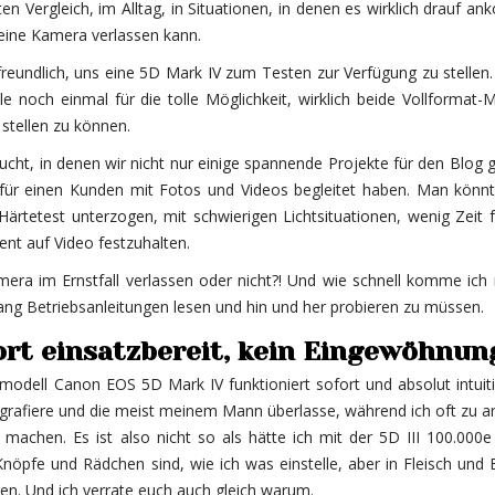
ten Vergleich, im Alltag, in Situationen, in denen es wirklich drauf a
eine Kamera verlassen kann.
eundlich, uns eine 5D Mark IV zum Testen zur Verfügung zu stellen.
le noch einmal für die tolle Möglichkeit, wirklich beide Vollformat-
stellen zu können.
cht, in denen wir nicht nur einige spannende Projekte für den Blog 
 für einen Kunden mit Fotos und Videos begleitet haben. Man könnt
ärtetest unterzogen, mit schwierigen Lichtsituationen, wenig Zeit 
nt auf Video festzuhalten.
amera im Ernstfall verlassen oder nicht?! Und wie schnell komme ich 
lang Betriebsanleitungen lesen und hin und her probieren zu müssen.
rt einsatzbereit, kein Eingewöhnun
odell Canon EOS 5D Mark IV funktioniert sofort und absolut intuit
otografiere und die meist meinem Mann überlasse, während ich oft zu 
achen. Es ist also nicht so als hätte ich mit der 5D III 100.000e
nöpfe und Rädchen sind, wie ich was einstelle, aber in Fleisch und B
gen. Und ich verrate euch auch gleich warum.