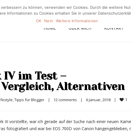
nd verbessern zu können, verwenden wir Cookies. Durch die weitere N
Home
Üb
ere Informationen zu Cookies erhalten Sie in unserer Datenschutzerklä
OK
Nein
Weitere Informationen
HOME
ÜBER MICH
KONTAKT
IV im Test –
Vergleich, Alternativen
1
ifestyle
, 
Tipps für Blogger
|
12 comments
|
6 Januar, 2018    
|
II vorstellte, war ich gerade auf der Suche nach einer neuen Kame
meras fotografiert und war bei EOS 700D von Canon hängengeblieben, 