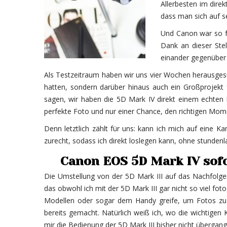
Allerbesten im direk
dass man sich auf s
Und Canon war so fr
Dank an dieser Stel
einander gegenüber 
Als Testzeitraum haben wir uns vier Wochen herausgesu
hatten, sondern darüber hinaus auch ein Großprojekt
sagen, wir haben die 5D Mark IV direkt einem echten H
perfekte Foto und nur einer Chance, den richtigen Mome
Denn letztlich zählt für uns: kann ich mich auf eine K
zurecht, sodass ich direkt loslegen kann, ohne stunden
Canon EOS 5D Mark IV sofo
Die Umstellung von der 5D Mark III auf das Nachfolgem
das obwohl ich mit der 5D Mark III gar nicht so viel f
Modellen oder sogar dem Handy greife, um Fotos zu m
bereits gemacht. Natürlich weiß ich, wo die wichtigen K
mir die Bedienung der 5D Mark III bisher nicht übergan