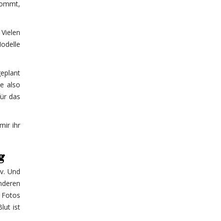
nkommt,
 Vielen
Modelle
geplant
e also
für das
mir ihr
g
iv. Und
anderen
 Fotos
lut ist