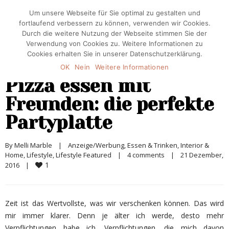
Um unsere Webseite für Sie optimal zu gestalten und
fortlaufend verbessern zu können, verwenden wir Cookies.
Durch die weitere Nutzung der Webseite stimmen Sie der
Verwendung von Cookies zu. Weitere Informationen zu
Cookies erhalten Sie in unserer Datenschutzerklärung.
OK
Nein
Weitere Informationen
Pizza essen mit
Freunden: die perfekte
Partyplatte
By 
Melli Marble
|
Anzeige/Werbung
, 
Essen & Trinken
, 
Interior & 
Home
, 
Lifestyle
, 
Lifestyle Featured
|
4 comments
|
21 Dezember, 
1
2016    
|
Zeit ist das Wertvollste, was wir verschenken können. Das wird
mir immer klarer. Denn je älter ich werde, desto mehr
Verpflichtungen habe ich. Verpflichtungen, die mich davon