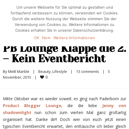
Um unsere Webseite für Sie optimal zu gestalten und
fortlaufend verbessern zu können, verwenden wir Cookies.
Durch die weitere Nutzung der Webseite stimmen Sie der
Verwendung von Cookies zu. Weitere Informationen zu
Cookies erhalten Sie in unserer Datenschutzerklärung.
OK
Nein
Weitere Informationen
PB Lounge Klappe die 2.
– Kein Eventbericht
By 
Melli Marble
|
Beauty
, 
Lifestyle
|
13 comments
|
5 
0
November, 2015    
|
Mitte Oktober war es wieder soweit: es ging nach Paderborn zur
Product Blogger Lounge
, die die liebe
Jenny von
shadownlight
nun schon zum vierten Mal ganz großartig
organisiert hat. Danke dir!! Doch wer von euch jetzt einen
typischen Eventbericht erwartet, den enttäusche ich lieber gleich