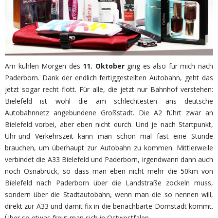
Am kühlen Morgen des
11. Oktober
ging es also für mich nach
Paderborn. Dank der endlich fertiggestellten Autobahn, geht das
jetzt sogar recht flott. Für alle, die jetzt nur Bahnhof verstehen:
Bielefeld ist wohl die am schlechtesten ans deutsche
Autobahnnetz angebundene Großstadt. Die A2 führt zwar an
Bielefeld vorbei, aber eben nicht durch. Und je nach Startpunkt,
Uhr-und Verkehrszeit kann man schon mal fast eine Stunde
brauchen, um überhaupt zur Autobahn zu kommen. Mittlerweile
verbindet die A33 Bielefeld und Paderborn, irgendwann dann auch
noch Osnabrück, so dass man eben nicht mehr die 50km von
Bielefeld nach Paderborn über die Landstraße zockeln muss,
sondern über die Stadtautobahn, wenn man die so nennen will,
direkt zur A33 und damit fix in die benachbarte Domstadt kommt.
Über so etwas freut man sich in Ostwestfalen.