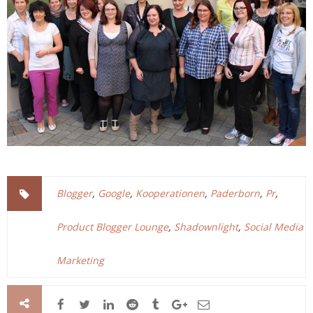
Blogger
,
Google
,
Kooperationen
,
Paderborn
,
Pr
,
Product Blogger Lounge
,
Shadownlight
,
Social Media
Marketing