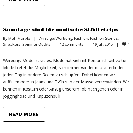
Sonntage sind für modische Städtetrips
By 
Melli Marble
|
Anzeige/Werbung
, 
Fashion
, 
Fashion Stories
, 
1
Sneakers
, 
Sommer Outfits
|
12 comments
|
19 Juli, 2015    
|
Werbung. Mode ist vieles. Mode hat viel mit Persönlichkeit zu tun.
Mode bietet die Möglichkeit, sich immer wieder neu zu erfinden,
jeden Tag in andere Rollen zu schlüpfen. Dabei können wir
auffallen oder in Jeans und T-Shirt in der Masse verschwinden. Wir
können in Kostüm oder Anzug unserem Job nachgehen oder in
Jogginghose und Kapuzenpulli
READ MORE