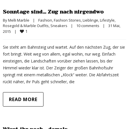
Sonntage sind… Zug nach nirgendwo
By 
Melli Marble
|
Fashion
, 
Fashion Stories
, 
Lieblinge
, 
Lifestyle
, 
Rosegold & Marble Outfits
, 
Sneakers
|
10 comments
|
31 Mai, 
1
2015    
|
Sie steht am Bahnsteig und wartet. Auf den nächsten Zug, der sie
fort bringt. Weit weg von allem, egal wohin, nur weg. Einfach
einsteigen, die Landschaften vorüber ziehen lassen, bis der
Himmel wieder klar ist. Der Zeiger der großen Bahnhofsuhr
springt mit einem metallischen „Klock“ weiter. Die Abfahrtszeit
rückt näher, ihr Puls geht schneller, die
READ MORE