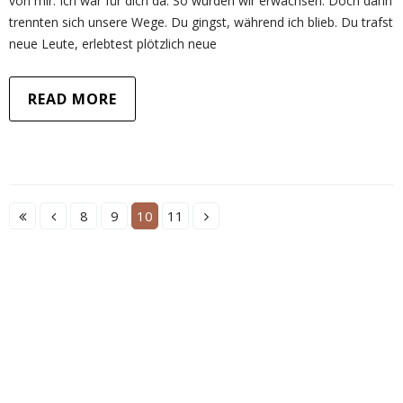
von mir. Ich war für dich da. So wurden wir erwachsen. Doch dann
trennten sich unsere Wege. Du gingst, während ich blieb. Du trafst
neue Leute, erlebtest plötzlich neue
READ MORE
8
9
10
11