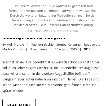
Um unsere Webseite für Sie optimal zu gestalten und
fortlaufend verbessern zu können, verwenden wir Cookies.
Durch die weitere Nutzung der Webseite stimmen Sie der
Verwendung von Cookies zu. Weitere Informationen zu
Cookies erhalten Sie in unserer Datenschutzerklärung.
OK
Nein
Weitere Informationen
Sonntage sind für Cowgirls
By 
Melli Marble
|
Fashion
, 
Fashion Stories
, 
Kolumnen
, 
Rosegold & 
1
Marble Outfits
|
9 comments
|
16 August, 2015    
|
Wer hat an der Uhr gedreht? Ist es wirklich schon so spät? Oder
sollte ich lieber sagen: Wer hat all die Kalenderblätter abgerissen,
dass wir uns schon in der zweiten Augusthälfte befinden?
Langsam aber sicher nähern wir uns dem Herbst. Die Tage sind
schon wieder deutlich kürzer, die Sonne geht früher unter und
später wieder
READ MORE