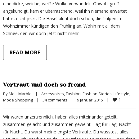
eine dicke, weiche, weiße Wolke verwandelt. Obwohl groß
angekündigt, kam er überraschend, weil ihn niemand erwartet
hatte, nicht jetzt. Die Hasel blüht doch schon, die Tulpen im
Wohnzimmer kündigen den Frühling an. Wohin mit all dem
Schnee, den wir doch jetzt nicht mehr
READ MORE
Vertraut und doch so fremd
By 
Melli Marble
|
Accessoires
, 
Fashion
, 
Fashion Stories
, 
Lifestyle
, 
1
Mode Shopping
|
34 comments
|
9 Januar, 2015    
|
Wir waren unzertrennlich, haben alles miteinander geteilt,
zusammen gelacht und zusammen geweint. Tag für Tag, Nacht
für Nacht. Du warst meine engste Vertraute. Du wusstest alles