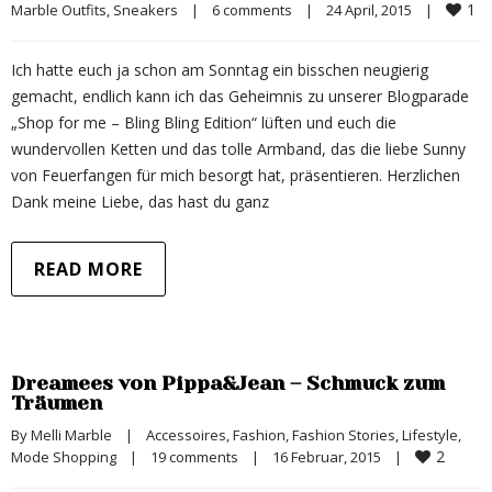
1
Marble Outfits
, 
Sneakers
|
6 comments
|
24 April, 2015    
|
Ich hatte euch ja schon am Sonntag ein bisschen neugierig
gemacht, endlich kann ich das Geheimnis zu unserer Blogparade
„Shop for me – Bling Bling Edition“ lüften und euch die
wundervollen Ketten und das tolle Armband, das die liebe Sunny
von Feuerfangen für mich besorgt hat, präsentieren. Herzlichen
Dank meine Liebe, das hast du ganz
READ MORE
Dreamees von Pippa&Jean – Schmuck zum
Träumen
By 
Melli Marble
|
Accessoires
, 
Fashion
, 
Fashion Stories
, 
Lifestyle
, 
2
Mode Shopping
|
19 comments
|
16 Februar, 2015    
|