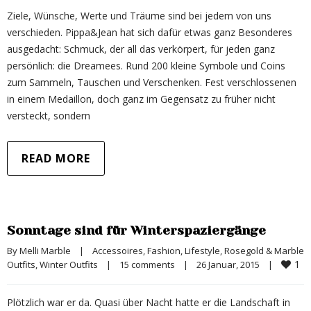
Ziele, Wünsche, Werte und Träume sind bei jedem von uns
verschieden. Pippa&Jean hat sich dafür etwas ganz Besonderes
ausgedacht: Schmuck, der all das verkörpert, für jeden ganz
persönlich: die Dreamees. Rund 200 kleine Symbole und Coins
zum Sammeln, Tauschen und Verschenken. Fest verschlossenen
in einem Medaillon, doch ganz im Gegensatz zu früher nicht
versteckt, sondern
READ MORE
Sonntage sind für Winterspaziergänge
By 
Melli Marble
|
Accessoires
, 
Fashion
, 
Lifestyle
, 
Rosegold & Marble 
1
Outfits
, 
Winter Outfits
|
15 comments
|
26 Januar, 2015    
|
Plötzlich war er da. Quasi über Nacht hatte er die Landschaft in