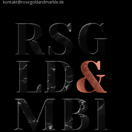
kontakt@rosegoldandmarble.de