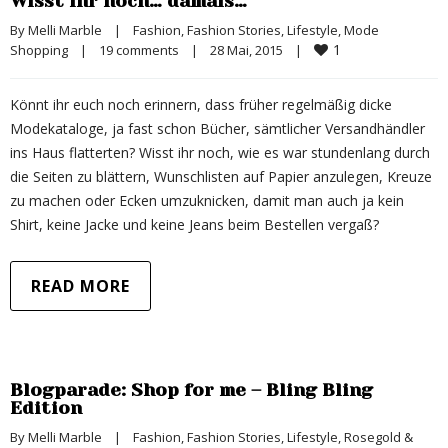
Wisst ihr noch… damals…
By 
Melli Marble
|
Fashion
, 
Fashion Stories
, 
Lifestyle
, 
Mode 
1
Shopping
|
19 comments
|
28 Mai, 2015    
|
Könnt ihr euch noch erinnern, dass früher regelmäßig dicke
Modekataloge, ja fast schon Bücher, sämtlicher Versandhändler
ins Haus flatterten? Wisst ihr noch, wie es war stundenlang durch
die Seiten zu blättern, Wunschlisten auf Papier anzulegen, Kreuze
zu machen oder Ecken umzuknicken, damit man auch ja kein
Shirt, keine Jacke und keine Jeans beim Bestellen vergaß?
READ MORE
Blogparade: Shop for me – Bling Bling
Edition
By 
Melli Marble
|
Fashion
, 
Fashion Stories
, 
Lifestyle
, 
Rosegold & 