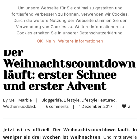
Um unsere Webseite für Sie optimal zu gestalten und
fortlaufend verbessern zu können, verwenden wir Cookies.
Durch die weitere Nutzung der Webseite stimmen Sie der
Verwendung von Cookies zu. Weitere Informationen zu
Cookies erhalten Sie in unserer Datenschutzerklärung.
OK
Nein
Weitere Informationen
Der
Weihnachtscountdown
läuft: erster Schnee
und erster Advent
By 
Melli Marble
|
Bloggerlife
, 
Lifestyle
, 
Lifestyle Featured
, 
2
Wochenrücklblick
|
6 comments
|
4 Dezember, 2017    
|
Jetzt ist es offiziell. Der Weihnachtscountdown läuft. In
weniger als drei Wochen ist Weihnachten.
Und mittlerweile