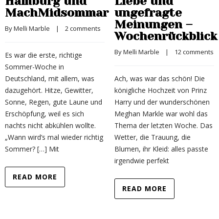
Hamburg und
Liebe und
MachMidsommar
ungefragte
Meinungen –
By 
Melli Marble
    |    
2 comments
Wochenrückblick
By 
Melli Marble
    |    
12 comments
Es war die erste, richtige
Sommer-Woche in
Deutschland, mit allem, was
Ach, was war das schön! Die
dazugehört. Hitze, Gewitter,
königliche Hochzeit von Prinz
Sonne, Regen, gute Laune und
Harry und der wunderschönen
Erschöpfung, weil es sich
Meghan Markle war wohl das
nachts nicht abkühlen wollte.
Thema der letzten Woche. Das
„Wann wird’s mal wieder richtig
Wetter, die Trauung, die
Sommer? […] Mit
Blumen, ihr Kleid: alles passte
irgendwie perfekt
READ MORE
READ MORE