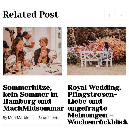
Related Post
Sommerhitze,
Royal Wedding,
kein Sommer in
Pfingstrosen-
Hamburg und
Liebe und
MachMidsommar
ungefragte
Meinungen –
By 
Melli Marble
    |    
2 comments
Wochenrückblick