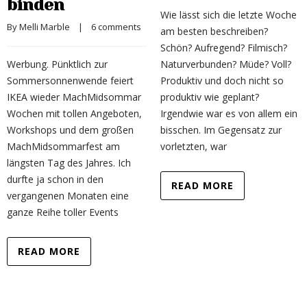
binden
Wie lässt sich die letzte Woche
By 
Melli Marble
    |    
6 comments
am besten beschreiben?
Schön? Aufregend? Filmisch?
Werbung. Pünktlich zur
Naturverbunden? Müde? Voll?
Sommersonnenwende feiert
Produktiv und doch nicht so
IKEA wieder MachMidsommar
produktiv wie geplant?
Wochen mit tollen Angeboten,
Irgendwie war es von allem ein
Workshops und dem großen
bisschen. Im Gegensatz zur
MachMidsommarfest am
vorletzten, war
längsten Tag des Jahres. Ich
durfte ja schon in den
READ MORE
vergangenen Monaten eine
ganze Reihe toller Events
READ MORE