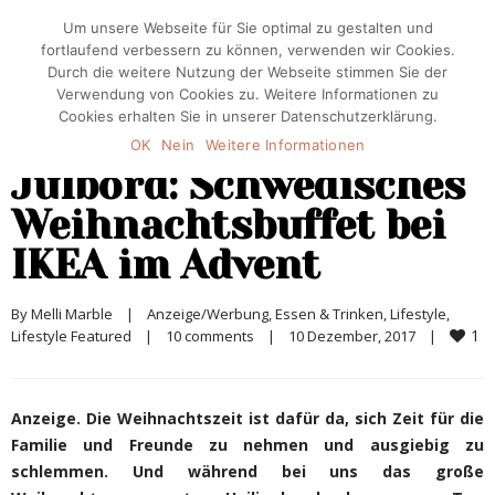
Um unsere Webseite für Sie optimal zu gestalten und
fortlaufend verbessern zu können, verwenden wir Cookies.
Durch die weitere Nutzung der Webseite stimmen Sie der
Verwendung von Cookies zu. Weitere Informationen zu
Cookies erhalten Sie in unserer Datenschutzerklärung.
OK
Nein
Weitere Informationen
Julbord: Schwedisches
Weihnachtsbuffet bei
IKEA im Advent
By 
Melli Marble
|
Anzeige/Werbung
, 
Essen & Trinken
, 
Lifestyle
, 
1
Lifestyle Featured
|
10 comments
|
10 Dezember, 2017    
|
Anzeige. Die Weihnachtszeit ist dafür da, sich Zeit für die
Familie und Freunde zu nehmen und ausgiebig zu
schlemmen. Und während bei uns das große