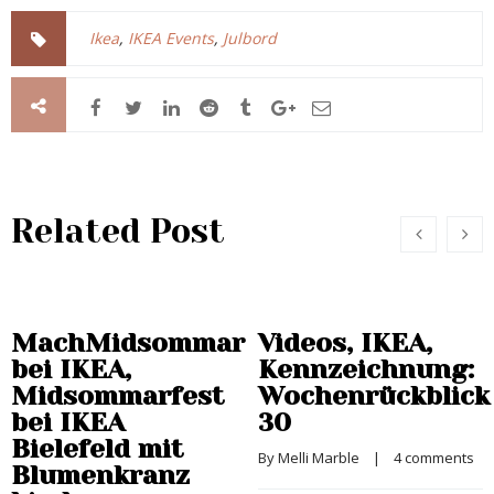
Ikea
,
IKEA Events
,
Julbord
Related Post
MachMidsommar
Videos, IKEA,
bei IKEA,
Kennzeichnung:
Midsommarfest
Wochenrückblick
bei IKEA
30
Bielefeld mit
By 
Melli Marble
    |    
4 comments
Blumenkranz