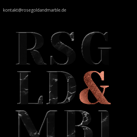
kontakt@rosegoldandmarble.de