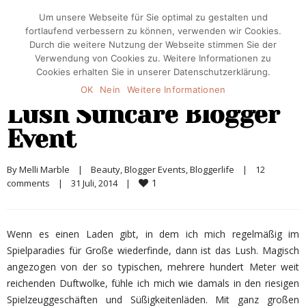
Um unsere Webseite für Sie optimal zu gestalten und
fortlaufend verbessern zu können, verwenden wir Cookies.
Durch die weitere Nutzung der Webseite stimmen Sie der
Verwendung von Cookies zu. Weitere Informationen zu
Cookies erhalten Sie in unserer Datenschutzerklärung.
OK
Nein
Weitere Informationen
Lush Suncare Blogger
Event
By 
Melli Marble
|
Beauty
, 
Blogger Events
, 
Bloggerlife
|
12 
1
comments
|
31 Juli, 2014    
|
Wenn es einen Laden gibt, in dem ich mich regelmäßig im
Spielparadies für Große wiederfinde, dann ist das Lush. Magisch
angezogen von der so typischen, mehrere hundert Meter weit
reichenden Duftwolke, fühle ich mich wie damals in den riesigen
Spielzeuggeschäften und Süßigkeitenläden. Mit ganz großen