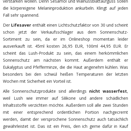
verstärken wollen. Denn Sesamöl und Walnussblattaufguss sollen
die körpereigene Melaninproduktion ankurbeln. Klingt auf jeden
Fall sehr spannend.
Der
Lifesaver
enthält einen Lichtschutzfaktor von 30 und scheint
schon jetzt der Verkaufsschlager aus dem Sonnenschutz-
Sortiment zu sein, da er im Onlineshop momentan leider
ausverkauft ist. 45ml kosten 26,95 EUR, 100ml 44,95 EUR. Er
scheint das Lush-Produkt zu sein, das einem herkömmlichen
Sonnenschutz am nächsten kommt. Außerdem enthält er
Eukalyptus und Pfefferminze, die die Haut angenehm kühlen. Was
besonders bei den schwül heißen Temperaturen der letzten
Wochen mit Sicherheit ein Vorteil ist.
Alle Sonnenschutzprodukte sind allerdings
nicht wasserfest
,
weil Lush wie immer auf Silikone und andere schädlichen
Inhaltsstoffe verzichten möchte. Außerdem soll alle zwei Stunden
mit einer entsprechend ordentlichen Portion nachgecremt
werden, damit der versprochene Sonnenschutz auch tatsächlich
gewährleistet ist. Das ist ein Preis, den ich gerne dafür in Kauf