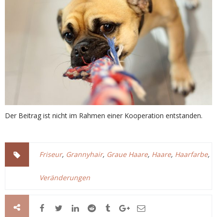
Der Beitrag ist nicht im Rahmen einer Kooperation entstanden.
Friseur
,
Grannyhair
,
Graue Haare
,
Haare
,
Haarfarbe
,
Veränderungen