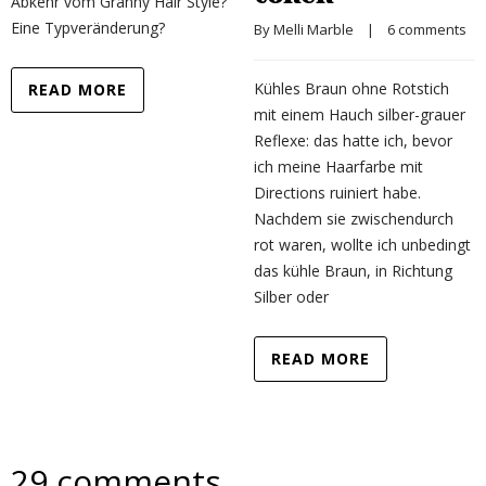
Abkehr vom Granny Hair Style?
Eine Typveränderung?
By 
Melli Marble
    |    
6 comments
Kühles Braun ohne Rotstich
READ MORE
mit einem Hauch silber-grauer
Reflexe: das hatte ich, bevor
ich meine Haarfarbe mit
Directions ruiniert habe.
Nachdem sie zwischendurch
rot waren, wollte ich unbedingt
das kühle Braun, in Richtung
Silber oder
READ MORE
29 comments