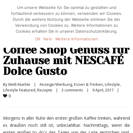
Um unsere Webseite für Sie optimal zu gestalten und
fortlaufend verbessern zu können, verwenden wir Cookies.
Durch die weitere Nutzung der Webseite stimmen Sie der
Verwendung von Cookies zu. Weitere Informationen zu
Cookies erhalten Sie in unserer Datenschutzerklärung.
OK
Nein
Weitere Informationen
Coffee Shop Genuss für
Zuhause mit NESCAFÉ
Dolce Gusto
By 
Melli Marble
|
Anzeige/Werbung
, 
Essen & Trinken
, 
Lifestyle
, 
Lifestyle Featured
, 
Rezepte
|
3 comments
|
9 April, 2017    
|
0
Morgens in aller Ruhe den ersten großen Kaffee trinken, während
es draußen noch still ist, unbezahlbar. Nachmittags, wenn die
ersten großen to do`s des Tages von der Liste gestrichen sind,