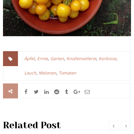
Äpfel
,
Ernte
,
Garten
,
Knollensellerie
,
Kürbisse
,
Lauch
,
Melonen
,
Tomaten
Related Post